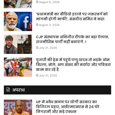
August 6, 2026
‘प्रधानमंत्री का वीडियो हटाने पर जकरबर्ग को
मांगनी होगी माफी’, संसदीय समित ने कहा.
August 3, 2026
CJP संस्थापक अभिजीत दीपके का बड़ा ऐलान,
राजनीतिक पार्टी नहीं बनाएंगे..!
July 31, 2026
पुजारी की ड्रेस में पहुंचे पप्पू यादव तो भड़के ओम
बिरला, बोले, आप संसद की मर्यादा और पवित्रता
खत्म कर रहे हैं
July 31, 2026
अपराध
UP में अवैध खनन पर योगी सरकार का
डिजिटल प्रहार, आईएमएसएस से 24 घंटे
निगरानी और कड़े एक्शन