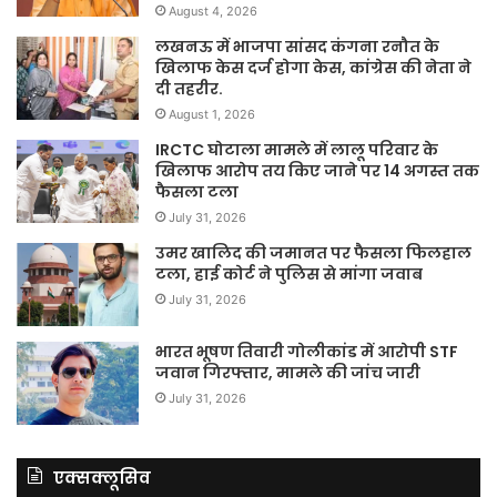
August 4, 2026
लखनऊ में भाजपा सांसद कंगना रनौत के
खिलाफ केस दर्ज होगा केस, कांग्रेस की नेता ने
दी तहरीर.
August 1, 2026
IRCTC घोटाला मामले में लालू परिवार के
खिलाफ आरोप तय किए जाने पर 14 अगस्त तक
फैसला टला
July 31, 2026
उमर खालिद की जमानत पर फैसला फिलहाल
टला, हाई कोर्ट ने पुलिस से मांगा जवाब
July 31, 2026
भारत भूषण तिवारी गोलीकांड में आरोपी STF
जवान गिरफ्तार, मामले की जांच जारी
July 31, 2026
एक्सक्लूसिव