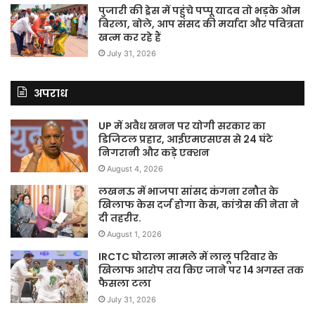
पुजारी की ड्रेस में पहुंचे पप्पू यादव तो भड़के ओम
बिरला, बोले, आप संसद की मर्यादा और पवित्रता
खत्म कर रहे हैं
July 31, 2026
अपराध
UP में अवैध खनन पर योगी सरकार का
डिजिटल प्रहार, आईएमएसएस से 24 घंटे
निगरानी और कड़े एक्शन
August 4, 2026
लखनऊ में भाजपा सांसद कंगना रनौत के
खिलाफ केस दर्ज होगा केस, कांग्रेस की नेता ने
दी तहरीर.
August 1, 2026
IRCTC घोटाला मामले में लालू परिवार के
खिलाफ आरोप तय किए जाने पर 14 अगस्त तक
फैसला टला
July 31, 2026