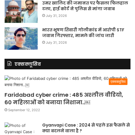
उमर खालिद की जमानत पर फैसला फिलहाल
टला, हाई कोर्ट ने पुलिस से मांगा जवाब
July 31, 2026
भारत भूषण तिवारी गोलीकांड में आरोपी STF
जवान गिरफ्तार, मामले की जांच जारी
July 31, 2026
एक्सक्लूसिव
एक्सक्लूसिव
Faridabad cyber crime : 485 अश्लील वीडियो,
60 महिलाओं को बनाया निशाना..￼
September 12, 2022
Gyanvapi Case : 2024 से पहले इस फैसले से
क्या बदलने वाला है ?