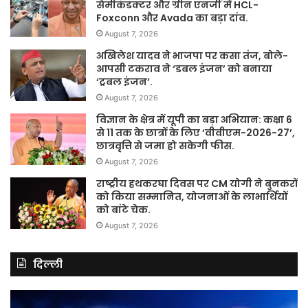
सेमीकंडक्टर और ग्रीन एनर्जी में HCL-
Foxconn और Avada का बड़ा दांव.
August 7, 2026
अखिलेश यादव ने भाजपा पर कसा तंज, बोले-
आपसी टकराव ने ‘डबल इंजन’ को बनाया
‘ट्रबल इंजन’.
August 7, 2026
विज्ञान के क्षेत्र में यूपी का बड़ा अभियान: कक्षा 6
से 11 तक के छात्रों के लिए ‘वीवीएम-2026-27’,
छात्रवृत्ति से जमा हो सकेगी फीस.
August 7, 2026
राष्ट्रीय हथकरघा दिवस पर CM योगी ने बुनकरों
को किया सम्मानित, योजनाओं के लाभार्थियों
को बांटे चेक.
August 7, 2026
दिल्ली