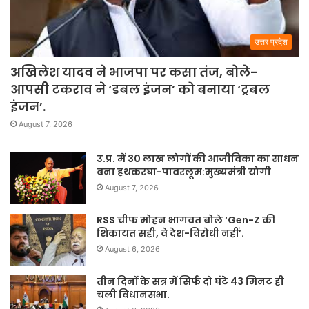
उत्तर प्रदेश
अखिलेश यादव ने भाजपा पर कसा तंज, बोले-
आपसी टकराव ने ‘डबल इंजन’ को बनाया ‘ट्रबल
इंजन’.
August 7, 2026
उ.प्र. में 30 लाख लोगों की आजीविका का साधन
बना हथकरघा-पावरलूम:मुख्यमंत्री योगी
August 7, 2026
RSS चीफ मोहन भागवत बोले ‘Gen-Z की
शिकायत सही, वे देश-विरोधी नहीं’.
August 6, 2026
तीन दिनों के सत्र में सिर्फ दो घंटे 43 मिनट ही
चली विधानसभा.