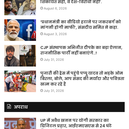
शिकायत सही, वे देश-विरोधी नहीं’.
August 6, 2026
‘प्रधानमंत्री का वीडियो हटाने पर जकरबर्ग को
मांगनी होगी माफी’, संसदीय समित ने कहा.
August 3, 2026
CJP संस्थापक अभिजीत दीपके का बड़ा ऐलान,
राजनीतिक पार्टी नहीं बनाएंगे..!
July 31, 2026
पुजारी की ड्रेस में पहुंचे पप्पू यादव तो भड़के ओम
बिरला, बोले, आप संसद की मर्यादा और पवित्रता
खत्म कर रहे हैं
July 31, 2026
अपराध
UP में अवैध खनन पर योगी सरकार का
डिजिटल प्रहार, आईएमएसएस से 24 घंटे