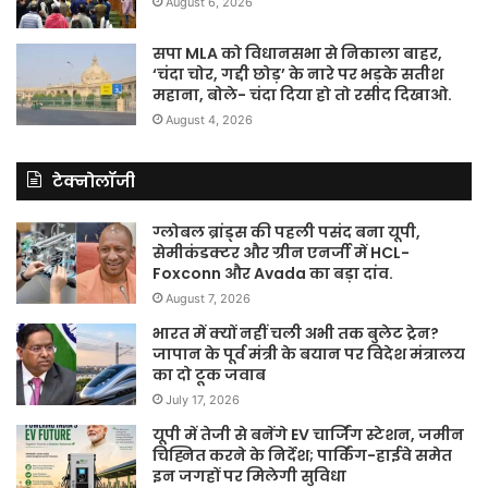
August 6, 2026
सपा MLA को विधानसभा से निकाला बाहर,
‘चंदा चोर, गद्दी छोड़’ के नारे पर भड़के सतीश
महाना, बोले- चंदा दिया हो तो रसीद दिखाओ.
August 4, 2026
टेक्नोलॉजी
ग्लोबल ब्रांड्स की पहली पसंद बना यूपी,
सेमीकंडक्टर और ग्रीन एनर्जी में HCL-
Foxconn और Avada का बड़ा दांव.
August 7, 2026
भारत में क्यों नहीं चली अभी तक बुलेट ट्रेन?
जापान के पूर्व मंत्री के बयान पर विदेश मंत्रालय
का दो टूक जवाब
July 17, 2026
यूपी में तेजी से बनेंगे EV चार्जिंग स्टेशन, जमीन
चिह्नित करने के निर्देश; पार्किंग-हाईवे समेत
इन जगहों पर मिलेगी सुविधा