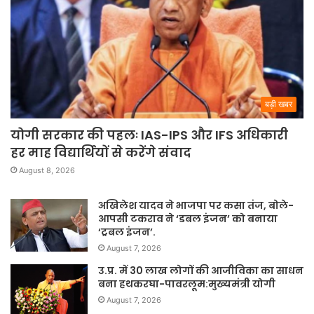
बड़ी खबर
योगी सरकार की पहलः IAS-IPS और IFS अधिकारी
हर माह विद्यार्थियों से करेंगे संवाद
August 8, 2026
अखिलेश यादव ने भाजपा पर कसा तंज, बोले-
आपसी टकराव ने ‘डबल इंजन’ को बनाया
‘ट्रबल इंजन’.
August 7, 2026
उ.प्र. में 30 लाख लोगों की आजीविका का साधन
बना हथकरघा-पावरलूम:मुख्यमंत्री योगी
August 7, 2026