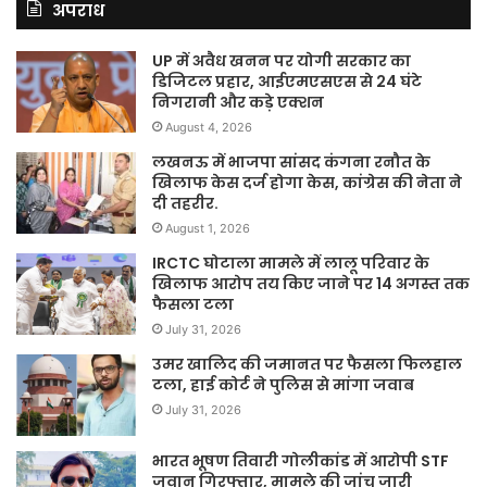
अपराध
UP में अवैध खनन पर योगी सरकार का
डिजिटल प्रहार, आईएमएसएस से 24 घंटे
निगरानी और कड़े एक्शन
August 4, 2026
लखनऊ में भाजपा सांसद कंगना रनौत के
खिलाफ केस दर्ज होगा केस, कांग्रेस की नेता ने
दी तहरीर.
August 1, 2026
IRCTC घोटाला मामले में लालू परिवार के
खिलाफ आरोप तय किए जाने पर 14 अगस्त तक
फैसला टला
July 31, 2026
उमर खालिद की जमानत पर फैसला फिलहाल
टला, हाई कोर्ट ने पुलिस से मांगा जवाब
July 31, 2026
भारत भूषण तिवारी गोलीकांड में आरोपी STF
जवान गिरफ्तार, मामले की जांच जारी