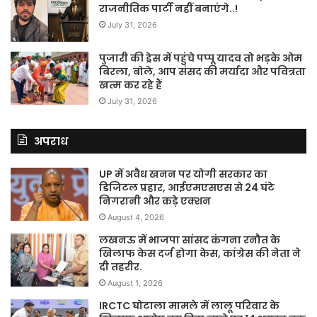
राजनीतिक पार्टी नहीं बनाएंगे..!
July 31, 2026
पुजारी की ड्रेस में पहुंचे पप्पू यादव तो भड़के ओम
बिरला, बोले, आप संसद की मर्यादा और पवित्रता
खत्म कर रहे हैं
July 31, 2026
अपराध
UP में अवैध खनन पर योगी सरकार का
डिजिटल प्रहार, आईएमएसएस से 24 घंटे
निगरानी और कड़े एक्शन
August 4, 2026
लखनऊ में भाजपा सांसद कंगना रनौत के
खिलाफ केस दर्ज होगा केस, कांग्रेस की नेता ने
दी तहरीर.
August 1, 2026
IRCTC घोटाला मामले में लालू परिवार के