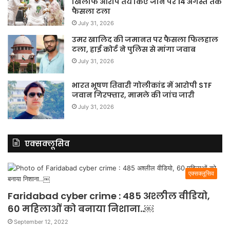
खिलाफ आरोप तय किए जाने पर 14 अगस्त तक
फैसला टला
July 31, 2026
उमर खालिद की जमानत पर फैसला फिलहाल
टला, हाई कोर्ट ने पुलिस से मांगा जवाब
July 31, 2026
भारत भूषण तिवारी गोलीकांड में आरोपी STF
जवान गिरफ्तार, मामले की जांच जारी
July 31, 2026
एक्सक्लूसिव
एक्सक्लूसिव
Faridabad cyber crime : 485 अश्लील वीडियो,
60 महिलाओं को बनाया निशाना..￼
September 12, 2022