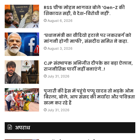
RSS चीफ मोहन भागवत बोले ‘Gen-Z की
शिकायत सही, वे देश-विरोधी नहीं’.
August 6, 2026
‘प्रधानमंत्री का वीडियो हटाने पर जकरबर्ग को
मांगनी होगी माफी’, संसदीय समित ने कहा.
August 3, 2026
CJP संस्थापक अभिजीत दीपके का बड़ा ऐलान,
राजनीतिक पार्टी नहीं बनाएंगे..!
July 31, 2026
पुजारी की ड्रेस में पहुंचे पप्पू यादव तो भड़के ओम
बिरला, बोले, आप संसद की मर्यादा और पवित्रता
खत्म कर रहे हैं
July 31, 2026
अपराध