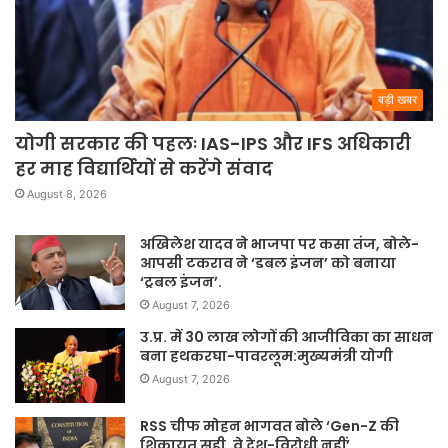
बड़ी खबर
योगी सरकार की पहलः IAS-IPS और IFS अधिकारी
हर माह विद्यार्थियों से करेंगे संवाद
August 8, 2026
अखिलेश यादव ने भाजपा पर कसा तंज, बोले-
आपसी टकराव ने ‘डबल इंजन’ को बनाया
‘ट्रबल इंजन’.
August 7, 2026
उ.प्र. में 30 लाख लोगों की आजीविका का साधन
बना हथकरघा-पावरलूम:मुख्यमंत्री योगी
August 7, 2026
RSS चीफ मोहन भागवत बोले ‘Gen-Z की
शिकायत सही, वे देश-विरोधी नहीं’.