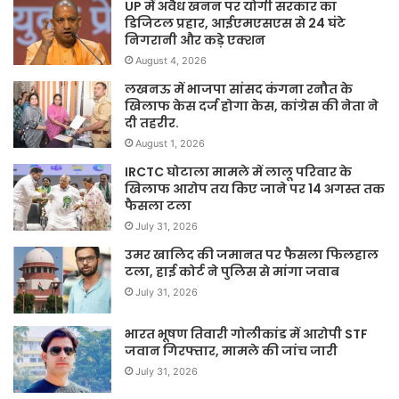
UP में अवैध खनन पर योगी सरकार का
डिजिटल प्रहार, आईएमएसएस से 24 घंटे
निगरानी और कड़े एक्शन
August 4, 2026
लखनऊ में भाजपा सांसद कंगना रनौत के
खिलाफ केस दर्ज होगा केस, कांग्रेस की नेता ने
दी तहरीर.
August 1, 2026
IRCTC घोटाला मामले में लालू परिवार के
खिलाफ आरोप तय किए जाने पर 14 अगस्त तक
फैसला टला
July 31, 2026
उमर खालिद की जमानत पर फैसला फिलहाल
टला, हाई कोर्ट ने पुलिस से मांगा जवाब
July 31, 2026
भारत भूषण तिवारी गोलीकांड में आरोपी STF
जवान गिरफ्तार, मामले की जांच जारी
July 31, 2026