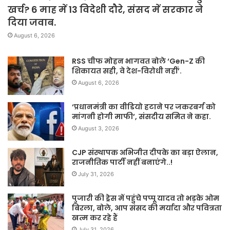
खर्च? 6 माह में 13 विदेशी दौरे, संसद में सरकार ने
दिया जवाब.
August 6, 2026
RSS चीफ मोहन भागवत बोले ‘Gen-Z की
शिकायत सही, वे देश-विरोधी नहीं’.
August 6, 2026
‘प्रधानमंत्री का वीडियो हटाने पर जकरबर्ग को
मांगनी होगी माफी’, संसदीय समित ने कहा.
August 3, 2026
CJP संस्थापक अभिजीत दीपके का बड़ा ऐलान,
राजनीतिक पार्टी नहीं बनाएंगे..!
July 31, 2026
पुजारी की ड्रेस में पहुंचे पप्पू यादव तो भड़के ओम
बिरला, बोले, आप संसद की मर्यादा और पवित्रता
खत्म कर रहे हैं
July 31, 2026