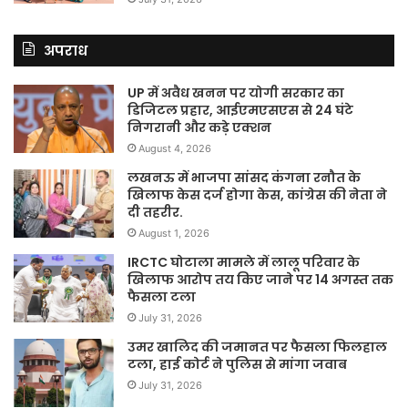
अपराध
UP में अवैध खनन पर योगी सरकार का
डिजिटल प्रहार, आईएमएसएस से 24 घंटे
निगरानी और कड़े एक्शन
August 4, 2026
लखनऊ में भाजपा सांसद कंगना रनौत के
खिलाफ केस दर्ज होगा केस, कांग्रेस की नेता ने
दी तहरीर.
August 1, 2026
IRCTC घोटाला मामले में लालू परिवार के
खिलाफ आरोप तय किए जाने पर 14 अगस्त तक
फैसला टला
July 31, 2026
उमर खालिद की जमानत पर फैसला फिलहाल
टला, हाई कोर्ट ने पुलिस से मांगा जवाब
July 31, 2026