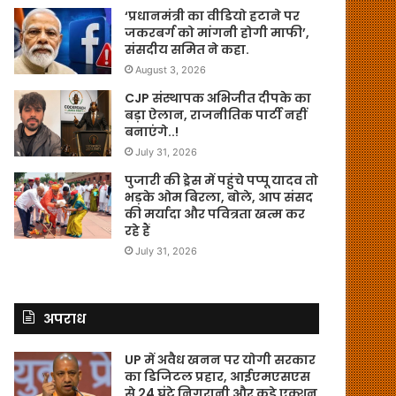
‘प्रधानमंत्री का वीडियो हटाने पर
जकरबर्ग को मांगनी होगी माफी’,
संसदीय समित ने कहा.
August 3, 2026
CJP संस्थापक अभिजीत दीपके का
बड़ा ऐलान, राजनीतिक पार्टी नहीं
बनाएंगे..!
July 31, 2026
पुजारी की ड्रेस में पहुंचे पप्पू यादव तो
भड़के ओम बिरला, बोले, आप संसद
की मर्यादा और पवित्रता खत्म कर
रहे हैं
July 31, 2026
अपराध
UP में अवैध खनन पर योगी सरकार
का डिजिटल प्रहार, आईएमएसएस
से 24 घंटे निगरानी और कड़े एक्शन