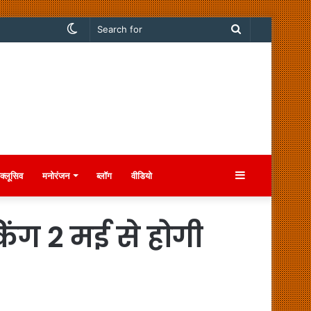
Switch
Search
skin
for
Sidebar
क्लूसिव
मनोरंजन
ब्लॉग
वीडियो
ग 2 मई से होगी