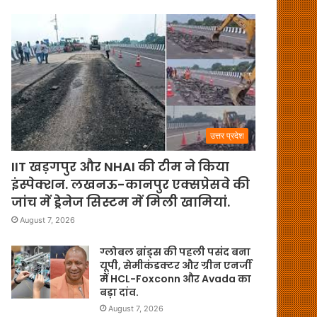
उत्तर प्रदेश
IIT खड़गपुर और NHAI की टीम ने किया
इंस्पेक्शन. लखनऊ-कानपुर एक्सप्रेसवे की
जांच में ड्रेनेज सिस्टम में मिली खामियां.
August 7, 2026
ग्लोबल ब्रांड्स की पहली पसंद बना
यूपी, सेमीकंडक्टर और ग्रीन एनर्जी
में HCL-Foxconn और Avada का
बड़ा दांव.
August 7, 2026