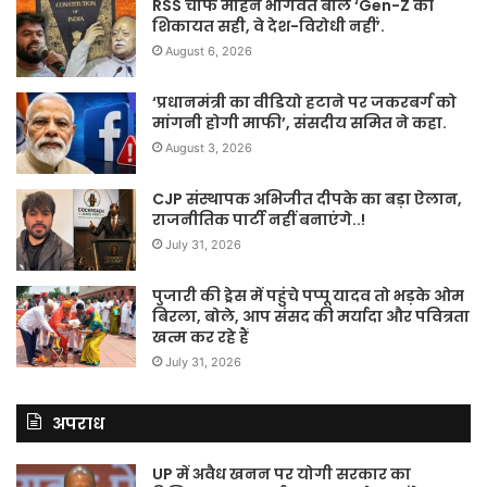
RSS चीफ मोहन भागवत बोले ‘Gen-Z की
शिकायत सही, वे देश-विरोधी नहीं’.
August 6, 2026
‘प्रधानमंत्री का वीडियो हटाने पर जकरबर्ग को
मांगनी होगी माफी’, संसदीय समित ने कहा.
August 3, 2026
CJP संस्थापक अभिजीत दीपके का बड़ा ऐलान,
राजनीतिक पार्टी नहीं बनाएंगे..!
July 31, 2026
पुजारी की ड्रेस में पहुंचे पप्पू यादव तो भड़के ओम
बिरला, बोले, आप संसद की मर्यादा और पवित्रता
खत्म कर रहे हैं
July 31, 2026
अपराध
UP में अवैध खनन पर योगी सरकार का