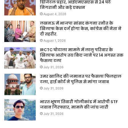
डिजिटल प्रहार, आईएमएसएस से 24 घंटे
निगरानी और कड़े एक्शन
August 4, 2026
लखनऊ में भाजपा सांसद कंगना रनौत के
खिलाफ केस दर्ज होगा केस, कांग्रेस की नेता ने
दी तहरीर.
August 1, 2026
IRCTC घोटाला मामले में लालू परिवार के
खिलाफ आरोप तय किए जाने पर 14 अगस्त तक
फैसला टला
July 31, 2026
उमर खालिद की जमानत पर फैसला फिलहाल
टला, हाई कोर्ट ने पुलिस से मांगा जवाब
July 31, 2026
भारत भूषण तिवारी गोलीकांड में आरोपी STF
जवान गिरफ्तार, मामले की जांच जारी
July 31, 2026