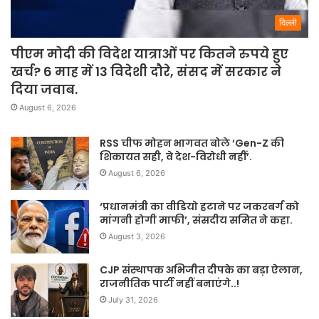
दिल्ली
पीएम मोदी की विदेश यात्राओं पर कितने रुपये हुए
खर्च? 6 माह में 13 विदेशी दौरे, संसद में सरकार ने
दिया जवाब.
August 6, 2026
RSS चीफ मोहन भागवत बोले ‘Gen-Z की
शिकायत सही, वे देश-विरोधी नहीं’.
August 6, 2026
‘प्रधानमंत्री का वीडियो हटाने पर जकरबर्ग को
मांगनी होगी माफी’, संसदीय समित ने कहा.
August 3, 2026
CJP संस्थापक अभिजीत दीपके का बड़ा ऐलान,
राजनीतिक पार्टी नहीं बनाएंगे..!
July 31, 2026