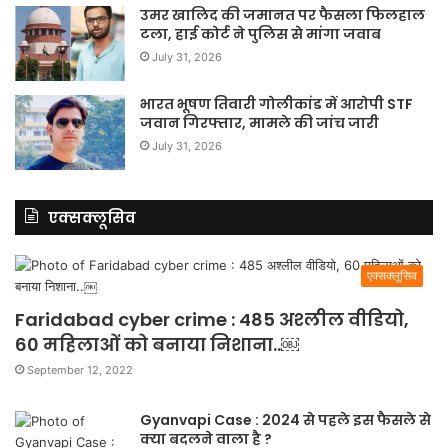
उमर खालिद की जमानत पर फैसला फिलहाल
टला, हाई कोर्ट ने पुलिस से मांगा जवाब
July 31, 2026
भारत भूषण तिवारी गोलीकांड में आरोपी STF
जवान गिरफ्तार, मामले की जांच जारी
July 31, 2026
एक्सक्लूसिव
एक्सक्लूसिव
Faridabad cyber crime : 485 अश्लील वीडियो,
60 महिलाओं को बनाया निशाना..￼
September 12, 2022
Gyanvapi Case : 2024 से पहले इस फैसले से
क्या बदलने वाला है ?