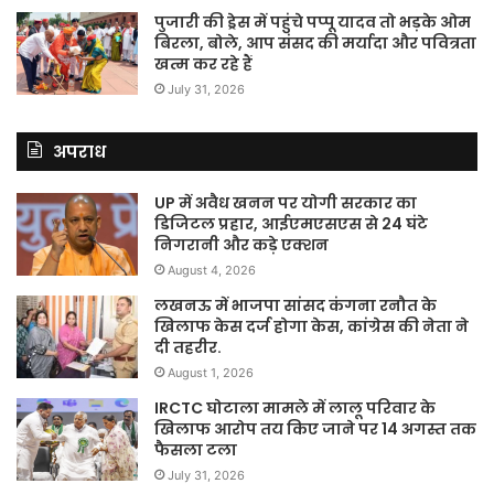
पुजारी की ड्रेस में पहुंचे पप्पू यादव तो भड़के ओम
बिरला, बोले, आप संसद की मर्यादा और पवित्रता
खत्म कर रहे हैं
July 31, 2026
अपराध
UP में अवैध खनन पर योगी सरकार का
डिजिटल प्रहार, आईएमएसएस से 24 घंटे
निगरानी और कड़े एक्शन
August 4, 2026
लखनऊ में भाजपा सांसद कंगना रनौत के
खिलाफ केस दर्ज होगा केस, कांग्रेस की नेता ने
दी तहरीर.
August 1, 2026
IRCTC घोटाला मामले में लालू परिवार के
खिलाफ आरोप तय किए जाने पर 14 अगस्त तक
फैसला टला
July 31, 2026