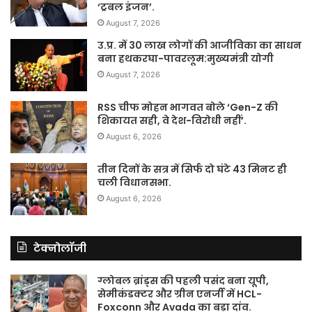
‘ट्रबल इंजन’.
August 7, 2026
उ.प्र. में 30 लाख लोगों की आजीविका का साधन
बना हथकरघा-पावरलूम:मुख्यमंत्री योगी
August 7, 2026
RSS चीफ मोहन भागवत बोले ‘Gen-Z की
शिकायत सही, वे देश-विरोधी नहीं’.
August 6, 2026
तीन दिनों के सत्र में सिर्फ दो घंटे 43 मिनट ही
चली विधानसभा.
August 6, 2026
टेक्नोलॉजी
ग्लोबल ब्रांड्स की पहली पसंद बना यूपी,
सेमीकंडक्टर और ग्रीन एनर्जी में HCL-
Foxconn और Avada का बड़ा दांव.