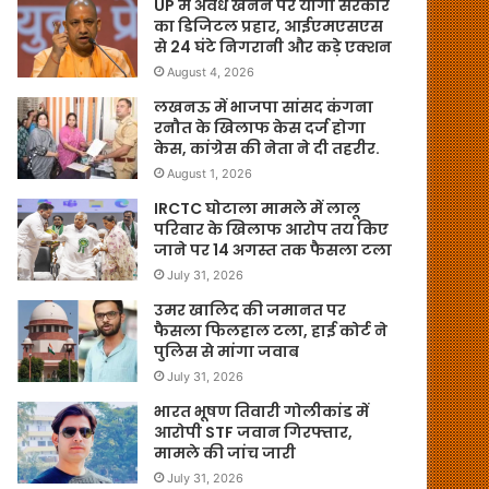
UP में अवैध खनन पर योगी सरकार
का डिजिटल प्रहार, आईएमएसएस
से 24 घंटे निगरानी और कड़े एक्शन
August 4, 2026
लखनऊ में भाजपा सांसद कंगना
रनौत के खिलाफ केस दर्ज होगा
केस, कांग्रेस की नेता ने दी तहरीर.
August 1, 2026
IRCTC घोटाला मामले में लालू
परिवार के खिलाफ आरोप तय किए
जाने पर 14 अगस्त तक फैसला टला
July 31, 2026
उमर खालिद की जमानत पर
फैसला फिलहाल टला, हाई कोर्ट ने
पुलिस से मांगा जवाब
July 31, 2026
भारत भूषण तिवारी गोलीकांड में
आरोपी STF जवान गिरफ्तार,
मामले की जांच जारी
July 31, 2026