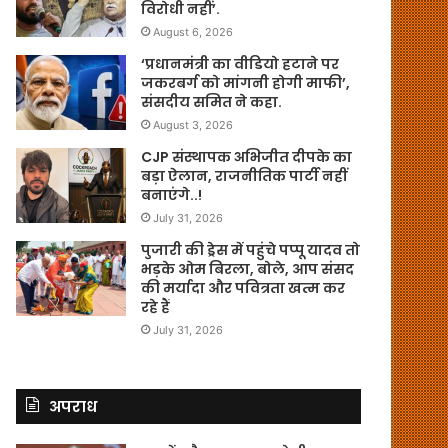
विरोधी नहीं’.
August 6, 2026
‘प्रधानमंत्री का वीडियो हटाने पर
जकरबर्ग को मांगनी होगी माफी’,
संसदीय समित ने कहा.
August 3, 2026
CJP संस्थापक अभिजीत दीपके का
बड़ा ऐलान, राजनीतिक पार्टी नहीं
बनाएंगे..!
July 31, 2026
पुजारी की ड्रेस में पहुंचे पप्पू यादव तो
भड़के ओम बिरला, बोले, आप संसद
की मर्यादा और पवित्रता खत्म कर
रहे हैं
July 31, 2026
अपराध