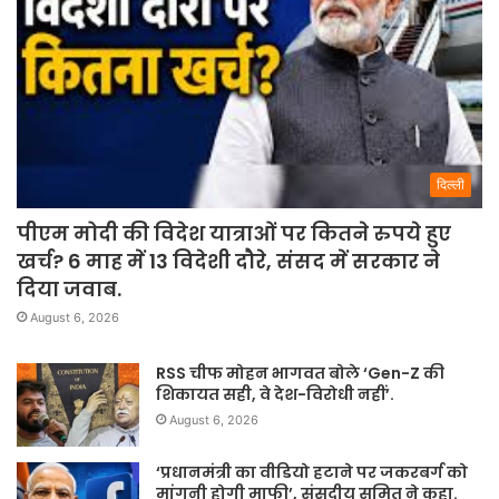
दिल्ली
पीएम मोदी की विदेश यात्राओं पर कितने रुपये हुए
खर्च? 6 माह में 13 विदेशी दौरे, संसद में सरकार ने
दिया जवाब.
August 6, 2026
RSS चीफ मोहन भागवत बोले ‘Gen-Z की
शिकायत सही, वे देश-विरोधी नहीं’.
August 6, 2026
‘प्रधानमंत्री का वीडियो हटाने पर जकरबर्ग को
मांगनी होगी माफी’, संसदीय समित ने कहा.