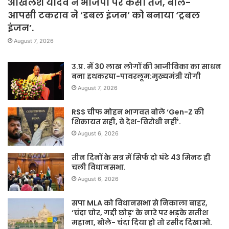
अखिलेश यादव ने भाजपा पर कसा तंज, बोले-
आपसी टकराव ने ‘डबल इंजन’ को बनाया ‘ट्रबल
इंजन’.
August 7, 2026
उ.प्र. में 30 लाख लोगों की आजीविका का साधन
बना हथकरघा-पावरलूम:मुख्यमंत्री योगी
August 7, 2026
RSS चीफ मोहन भागवत बोले ‘Gen-Z की
शिकायत सही, वे देश-विरोधी नहीं’.
August 6, 2026
तीन दिनों के सत्र में सिर्फ दो घंटे 43 मिनट ही
चली विधानसभा.
August 6, 2026
सपा MLA को विधानसभा से निकाला बाहर,
‘चंदा चोर, गद्दी छोड़’ के नारे पर भड़के सतीश
महाना, बोले- चंदा दिया हो तो रसीद दिखाओ.