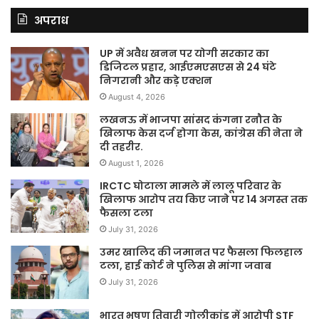
अपराध
UP में अवैध खनन पर योगी सरकार का
डिजिटल प्रहार, आईएमएसएस से 24 घंटे
निगरानी और कड़े एक्शन
August 4, 2026
लखनऊ में भाजपा सांसद कंगना रनौत के
खिलाफ केस दर्ज होगा केस, कांग्रेस की नेता ने
दी तहरीर.
August 1, 2026
IRCTC घोटाला मामले में लालू परिवार के
खिलाफ आरोप तय किए जाने पर 14 अगस्त तक
फैसला टला
July 31, 2026
उमर खालिद की जमानत पर फैसला फिलहाल
टला, हाई कोर्ट ने पुलिस से मांगा जवाब
July 31, 2026
भारत भूषण तिवारी गोलीकांड में आरोपी STF