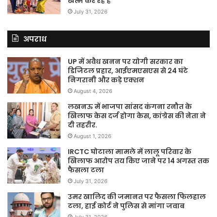
खत्म कर रहे हैं
July 31, 2026
अपराध
UP में अवैध खनन पर योगी सरकार का
डिजिटल प्रहार, आईएमएसएस से 24 घंटे
निगरानी और कड़े एक्शन
August 4, 2026
लखनऊ में भाजपा सांसद कंगना रनौत के
खिलाफ केस दर्ज होगा केस, कांग्रेस की नेता ने
दी तहरीर.
August 1, 2026
IRCTC घोटाला मामले में लालू परिवार के
खिलाफ आरोप तय किए जाने पर 14 अगस्त तक
फैसला टला
July 31, 2026
उमर खालिद की जमानत पर फैसला फिलहाल
टला, हाई कोर्ट ने पुलिस से मांगा जवाब
July 31, 2026