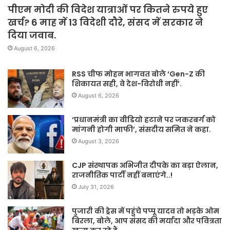
पीएम मोदी की विदेश यात्राओं पर कितने रुपये हुए
खर्च? 6 माह में 13 विदेशी दौरे, संसद में सरकार ने
दिया जवाब.
August 6, 2026
RSS चीफ मोहन भागवत बोले ‘Gen-Z की
शिकायत सही, वे देश-विरोधी नहीं’.
August 6, 2026
‘प्रधानमंत्री का वीडियो हटाने पर जकरबर्ग को
मांगनी होगी माफी’, संसदीय समित ने कहा.
August 3, 2026
CJP संस्थापक अभिजीत दीपके का बड़ा ऐलान,
राजनीतिक पार्टी नहीं बनाएंगे..!
July 31, 2026
पुजारी की ड्रेस में पहुंचे पप्पू यादव तो भड़के ओम
बिरला, बोले, आप संसद की मर्यादा और पवित्रता