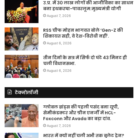
उ.प्र. में 30 लाख लोगों की आजीविका का साधन
बना हथकरघा-पावरलूम:मुख्यमंत्री योगी
August 7, 2026
RSS चीफ मोहन भागवत बोले ‘Gen-Z की
शिकायत सही, वे देश-विरोधी नहीं’.
August 6, 2026
तीन दिनों के सत्र में सिर्फ दो घंटे 43 मिनट ही
चली विधानसभा.
August 6, 2026
टेक्नोलॉजी
ग्लोबल ब्रांड्स की पहली पसंद बना यूपी,
सेमीकंडक्टर और ग्रीन एनर्जी में HCL-
Foxconn और Avada का बड़ा दांव.
August 7, 2026
भारत में क्यों नहीं चली अभी तक बुलेट ट्रेन?