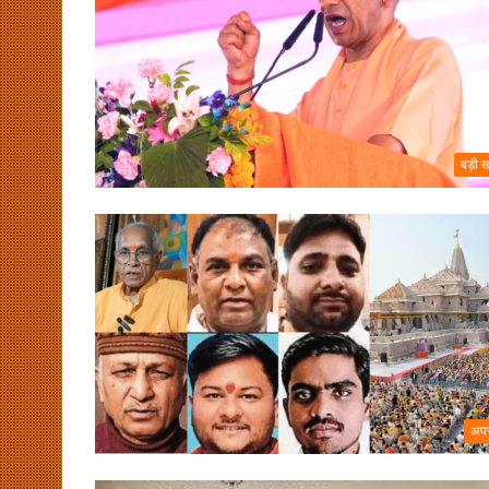
बड़ी 
अप