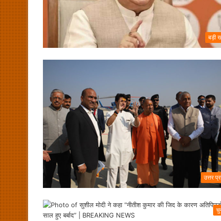
बड़ी 
उत्तर प्
चु