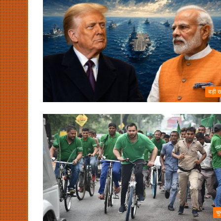
बड़ी 
चु