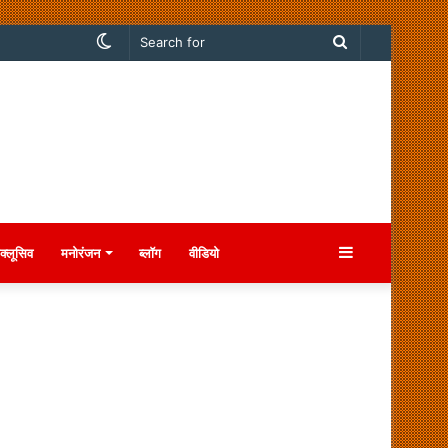
Switch
Search
skin
for
Sidebar
क्लूसिव
मनोरंजन
ब्लॉग
वीडियो