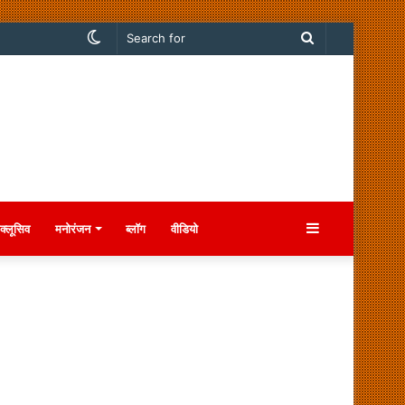
Switch
Search
skin
for
Sidebar
क्लूसिव
मनोरंजन
ब्लॉग
वीडियो