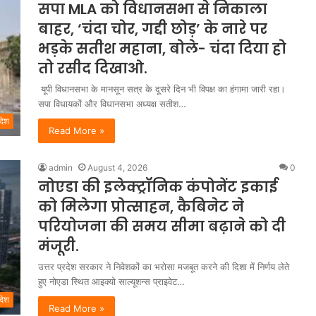
सपा MLA को विधानसभा से निकाला
बाहर, ‘चंदा चोर, गद्दी छोड़’ के नारे पर
भड़के सतीश महाना, बोले- चंदा दिया हो
तो रसीद दिखाओ.
यूपी विधानसभा के मानसून सत्र के दूसरे दिन भी विपक्ष का हंगामा जारी रहा।
सपा विधायकों और विधानसभा अध्यक्ष सतीश…
रदेश
Read More »
admin
August 4, 2026
0
नोएडा की इलेक्ट्रॉनिक कंपोनेंट इकाई
को मिलेगा प्रोत्साहन, कैबिनेट ने
परियोजना की समय सीमा बढ़ाने को दी
मंजूरी.
उत्तर प्रदेश सरकार ने निवेशकों का भरोसा मजबूत करने की दिशा में निर्णय लेते
हुए नोएडा स्थित आइक्यो साल्यूशन्स प्राइवेट…
रदेश
Read More »