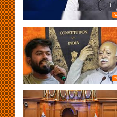
दि
दि