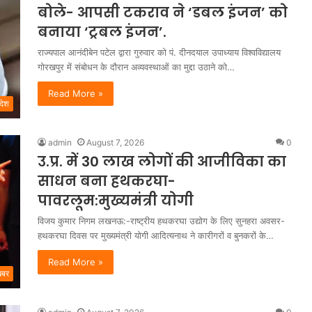
बोले- आपसी टकराव ने ‘डबल इंजन’ को
बनाया ‘ट्रबल इंजन’.
राज्यपाल आनंदीबेन पटेल द्वारा गुरुवार को पं. दीनदयाल उपाध्याय विश्वविद्यालय
गोरखपुर में संबोधन के दौरान अव्यवस्थाओं का मुद्दा उठाने को…
Read More »
रदेश
admin
August 7, 2026
0
उ.प्र. में 30 लाख लोगों की आजीविका का
साधन बना हथकरघा-
पावरलूम:मुख्यमंत्री योगी
विजय कुमार निगम लखनऊ:-राष्ट्रीय हथकरघा उद्योग के लिए सुनहरा अवसर-
हथकरघा दिवस पर मुख्यमंत्री योगी आदित्यनाथ ने कारीगरों व बुनकरों के…
Read More »
खबर