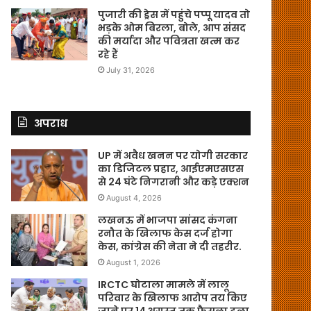
पुजारी की ड्रेस में पहुंचे पप्पू यादव तो
भड़के ओम बिरला, बोले, आप संसद
की मर्यादा और पवित्रता खत्म कर
रहे हैं
July 31, 2026
अपराध
UP में अवैध खनन पर योगी सरकार
का डिजिटल प्रहार, आईएमएसएस
से 24 घंटे निगरानी और कड़े एक्शन
August 4, 2026
लखनऊ में भाजपा सांसद कंगना
रनौत के खिलाफ केस दर्ज होगा
केस, कांग्रेस की नेता ने दी तहरीर.
August 1, 2026
IRCTC घोटाला मामले में लालू
परिवार के खिलाफ आरोप तय किए
जाने पर 14 अगस्त तक फैसला टला