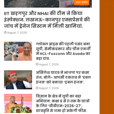
उत्तर प्रदेश
IIT खड़गपुर और NHAI की टीम ने किया
इंस्पेक्शन. लखनऊ-कानपुर एक्सप्रेसवे की
जांच में ड्रेनेज सिस्टम में मिली खामियां.
August 7, 2026
ग्लोबल ब्रांड्स की पहली पसंद बना
यूपी, सेमीकंडक्टर और ग्रीन एनर्जी
में HCL-Foxconn और Avada का
बड़ा दांव.
August 7, 2026
अखिलेश यादव ने भाजपा पर कसा
तंज, बोले- आपसी टकराव ने ‘डबल
इंजन’ को बनाया ‘ट्रबल इंजन’.
August 7, 2026
विज्ञान के क्षेत्र में यूपी का बड़ा
अभियान: कक्षा 6 से 11 तक के छात्रों
के लिए ‘वीवीएम-2026-27’,
छात्रवृत्ति से जमा हो सकेगी फीस.