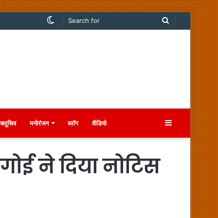
Switch
Search
skin
for
Sidebar
क्लूसिव
मनोरंजन
ब्लॉग
वीडियो
ोगोई ने दिया नोटिस