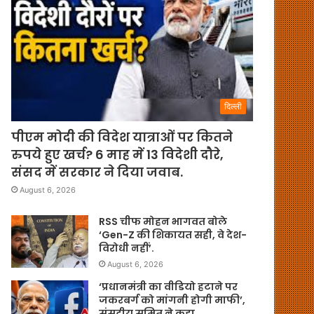
दिल्ली
पीएम मोदी की विदेश यात्राओं पर कितने
रुपये हुए खर्च? 6 माह में 13 विदेशी दौरे,
संसद में सरकार ने दिया जवाब.
August 6, 2026
RSS चीफ मोहन भागवत बोले
‘Gen-Z की शिकायत सही, वे देश-
विरोधी नहीं’.
August 6, 2026
‘प्रधानमंत्री का वीडियो हटाने पर
जकरबर्ग को मांगनी होगी माफी’,
संसदीय समित ने कहा.