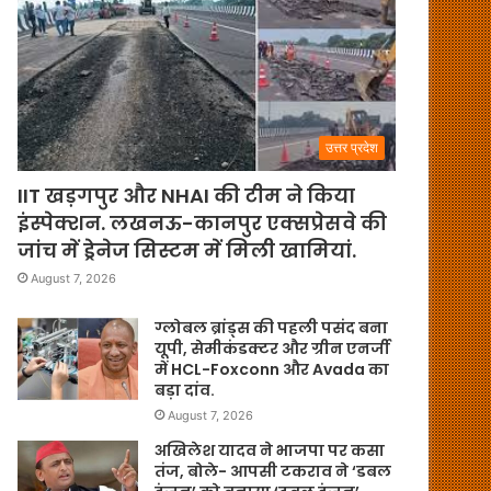
उत्तर प्रदेश
IIT खड़गपुर और NHAI की टीम ने किया
इंस्पेक्शन. लखनऊ-कानपुर एक्सप्रेसवे की
जांच में ड्रेनेज सिस्टम में मिली खामियां.
August 7, 2026
ग्लोबल ब्रांड्स की पहली पसंद बना
यूपी, सेमीकंडक्टर और ग्रीन एनर्जी
में HCL-Foxconn और Avada का
बड़ा दांव.
August 7, 2026
अखिलेश यादव ने भाजपा पर कसा
तंज, बोले- आपसी टकराव ने ‘डबल