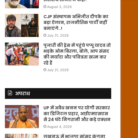
August 3, 2026
CJP संस्थापक अभिजीत दीपके का
बड़ा ऐलान, राजनीतिक पार्टी नहीं
बनाएंगे..!
July 31, 2026
पुजारी की ड्रेस में पहुंचे पप्पू यादव तो
भड़के ओम बिरला, बोले, आप संसद
की मर्यादा और पवित्रता खत्म कर
रहे हैं
July 31, 2026
अपराध
UP में अवैध खनन पर योगी सरकार
का डिजिटल प्रहार, आईएमएसएस
से 24 घंटे निगरानी और कड़े एक्शन
August 4, 2026
लखनऊ में भाजपा सांसद कंगना