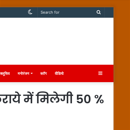
Switch
Search
skin
for
Sidebar
क्लूसिव
मनोरंजन
ब्लॉग
वीडियो
ाये में मिलेगी 50 %