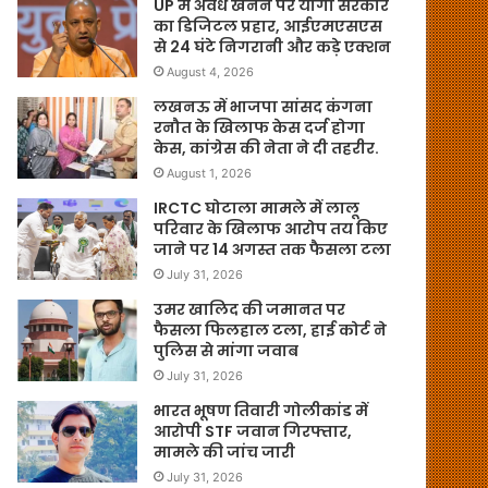
UP में अवैध खनन पर योगी सरकार
का डिजिटल प्रहार, आईएमएसएस
से 24 घंटे निगरानी और कड़े एक्शन
August 4, 2026
लखनऊ में भाजपा सांसद कंगना
रनौत के खिलाफ केस दर्ज होगा
केस, कांग्रेस की नेता ने दी तहरीर.
August 1, 2026
IRCTC घोटाला मामले में लालू
परिवार के खिलाफ आरोप तय किए
जाने पर 14 अगस्त तक फैसला टला
July 31, 2026
उमर खालिद की जमानत पर
फैसला फिलहाल टला, हाई कोर्ट ने
पुलिस से मांगा जवाब
July 31, 2026
भारत भूषण तिवारी गोलीकांड में
आरोपी STF जवान गिरफ्तार,
मामले की जांच जारी
July 31, 2026