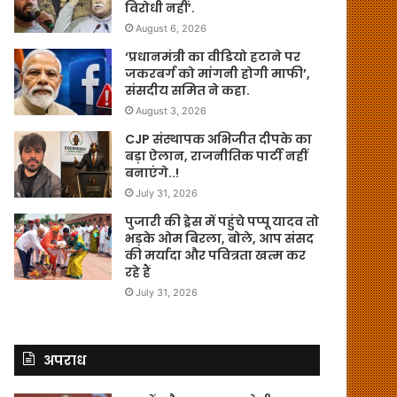
विरोधी नहीं’.
August 6, 2026
‘प्रधानमंत्री का वीडियो हटाने पर
जकरबर्ग को मांगनी होगी माफी’,
संसदीय समित ने कहा.
August 3, 2026
CJP संस्थापक अभिजीत दीपके का
बड़ा ऐलान, राजनीतिक पार्टी नहीं
बनाएंगे..!
July 31, 2026
पुजारी की ड्रेस में पहुंचे पप्पू यादव तो
भड़के ओम बिरला, बोले, आप संसद
की मर्यादा और पवित्रता खत्म कर
रहे हैं
July 31, 2026
अपराध