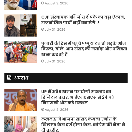
August 3, 2026
CJP संस्थापक अभिजीत दीपके का बड़ा ऐलान,
राजनीतिक पार्टी नहीं बनाएंगे..!
July 31, 2026
पुजारी की ड्रेस में पहुंचे पप्पू यादव तो भड़के ओम
बिरला, बोले, आप संसद की मर्यादा और पवित्रता
खत्म कर रहे हैं
July 31, 2026
अपराध
UP में अवैध खनन पर योगी सरकार का
डिजिटल प्रहार, आईएमएसएस से 24 घंटे
निगरानी और कड़े एक्शन
August 4, 2026
लखनऊ में भाजपा सांसद कंगना रनौत के
खिलाफ केस दर्ज होगा केस, कांग्रेस की नेता ने
दी तहरीर.