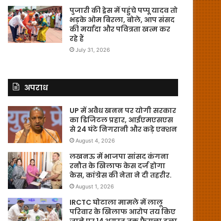
पुजारी की ड्रेस में पहुंचे पप्पू यादव तो
भड़के ओम बिरला, बोले, आप संसद
की मर्यादा और पवित्रता खत्म कर
रहे हैं
July 31, 2026
अपराध
UP में अवैध खनन पर योगी सरकार
का डिजिटल प्रहार, आईएमएसएस
से 24 घंटे निगरानी और कड़े एक्शन
August 4, 2026
लखनऊ में भाजपा सांसद कंगना
रनौत के खिलाफ केस दर्ज होगा
केस, कांग्रेस की नेता ने दी तहरीर.
August 1, 2026
IRCTC घोटाला मामले में लालू
परिवार के खिलाफ आरोप तय किए
जाने पर 14 अगस्त तक फैसला टला