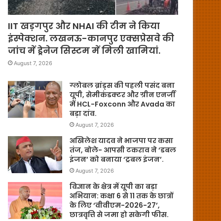
IIT खड़गपुर और NHAI की टीम ने किया
इंस्पेक्शन. लखनऊ-कानपुर एक्सप्रेसवे की
जांच में ड्रेनेज सिस्टम में मिली खामियां.
August 7, 2026
ग्लोबल ब्रांड्स की पहली पसंद बना
यूपी, सेमीकंडक्टर और ग्रीन एनर्जी
में HCL-Foxconn और Avada का
बड़ा दांव.
August 7, 2026
अखिलेश यादव ने भाजपा पर कसा
तंज, बोले- आपसी टकराव ने ‘डबल
इंजन’ को बनाया ‘ट्रबल इंजन’.
August 7, 2026
विज्ञान के क्षेत्र में यूपी का बड़ा
अभियान: कक्षा 6 से 11 तक के छात्रों
के लिए ‘वीवीएम-2026-27’,
छात्रवृत्ति से जमा हो सकेगी फीस.