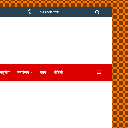
Switch
Search
skin
for
Sidebar
क्लूसिव
मनोरंजन
ब्लॉग
वीडियो