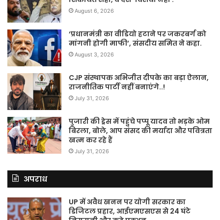
August 6, 2026
‘प्रधानमंत्री का वीडियो हटाने पर जकरबर्ग को
मांगनी होगी माफी’, संसदीय समित ने कहा.
August 3, 2026
CJP संस्थापक अभिजीत दीपके का बड़ा ऐलान,
राजनीतिक पार्टी नहीं बनाएंगे..!
July 31, 2026
पुजारी की ड्रेस में पहुंचे पप्पू यादव तो भड़के ओम
बिरला, बोले, आप संसद की मर्यादा और पवित्रता
खत्म कर रहे हैं
July 31, 2026
अपराध
UP में अवैध खनन पर योगी सरकार का
डिजिटल प्रहार, आईएमएसएस से 24 घंटे