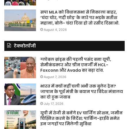
सपा MLA को विधानसभा से निकाला बाहर,
‘चंदा चोर, गद्दी छोड़’ के नारे पर भड़के सतीश
महाना, बोले- चंदा दिया हो तो रसीद दिखाओ.
August 4, 2026
टेक्नोलॉजी
ग्लोबल ब्रांड्स की पहली पसंद बना यूपी,
सेमीकंडक्टर और ग्रीन एनर्जी में HCL-
Foxconn और Avada का बड़ा दांव.
August 7, 2026
भारत में क्यों नहीं चली अभी तक बुलेट ट्रेन?
जापान के पूर्व मंत्री के बयान पर विदेश मंत्रालय
का दो टूक जवाब
July 17, 2026
यूपी में तेजी से बनेंगे EV चार्जिंग स्टेशन, जमीन
चिह्नित करने के निर्देश; पार्किंग-हाईवे समेत
इन जगहों पर मिलेगी सुविधा