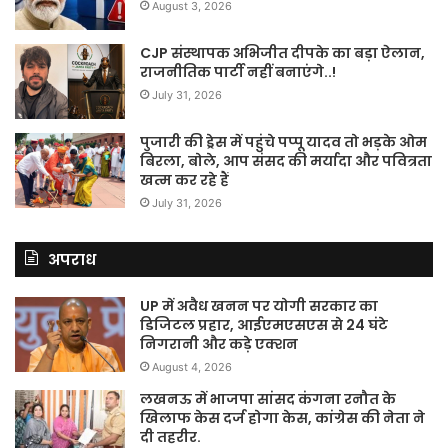
August 3, 2026
CJP संस्थापक अभिजीत दीपके का बड़ा ऐलान,
राजनीतिक पार्टी नहीं बनाएंगे..!
July 31, 2026
पुजारी की ड्रेस में पहुंचे पप्पू यादव तो भड़के ओम
बिरला, बोले, आप संसद की मर्यादा और पवित्रता
खत्म कर रहे हैं
July 31, 2026
अपराध
UP में अवैध खनन पर योगी सरकार का
डिजिटल प्रहार, आईएमएसएस से 24 घंटे
निगरानी और कड़े एक्शन
August 4, 2026
लखनऊ में भाजपा सांसद कंगना रनौत के
खिलाफ केस दर्ज होगा केस, कांग्रेस की नेता ने
दी तहरीर.