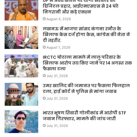
UP में अवैध खनन पर योगी सरकार का
डिजिटल प्रहार, आईएमएसएस से 24 घंटे
निगरानी और कड़े एक्शन
August 4, 2026
लखनऊ में भाजपा सांसद कंगना रनौत के
खिलाफ केस दर्ज होगा केस, कांग्रेस की नेता ने
दी तहरीर.
August 1, 2026
IRCTC घोटाला मामले में लालू परिवार के
खिलाफ आरोप तय किए जाने पर 14 अगस्त तक
फैसला टला
July 31, 2026
उमर खालिद की जमानत पर फैसला फिलहाल
टला, हाई कोर्ट ने पुलिस से मांगा जवाब
July 31, 2026
भारत भूषण तिवारी गोलीकांड में आरोपी STF
जवान गिरफ्तार, मामले की जांच जारी
July 31, 2026