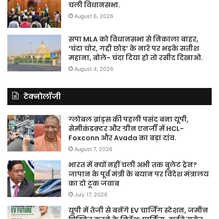
चली विधानसभा.
August 6, 2026
सपा MLA को विधानसभा से निकाला बाहर,
‘चंदा चोर, गद्दी छोड़’ के नारे पर भड़के सतीश
महाना, बोले- चंदा दिया हो तो रसीद दिखाओ.
August 4, 2026
टेक्नोलॉजी
ग्लोबल ब्रांड्स की पहली पसंद बना यूपी,
सेमीकंडक्टर और ग्रीन एनर्जी में HCL-
Foxconn और Avada का बड़ा दांव.
August 7, 2026
भारत में क्यों नहीं चली अभी तक बुलेट ट्रेन?
जापान के पूर्व मंत्री के बयान पर विदेश मंत्रालय
का दो टूक जवाब
July 17, 2026
यूपी में तेजी से बनेंगे EV चार्जिंग स्टेशन, जमीन