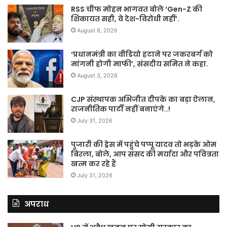
RSS चीफ मोहन भागवत बोले ‘Gen-Z की
शिकायत सही, वे देश-विरोधी नहीं’.
August 6, 2026
‘प्रधानमंत्री का वीडियो हटाने पर जकरबर्ग को
मांगनी होगी माफी’, संसदीय समित ने कहा.
August 3, 2026
CJP संस्थापक अभिजीत दीपके का बड़ा ऐलान,
राजनीतिक पार्टी नहीं बनाएंगे..!
July 31, 2026
पुजारी की ड्रेस में पहुंचे पप्पू यादव तो भड़के ओम
बिरला, बोले, आप संसद की मर्यादा और पवित्रता
खत्म कर रहे हैं
July 31, 2026
अपराध