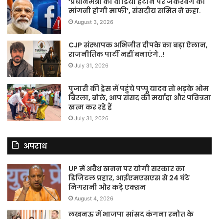
‘प्रधानमंत्री का वीडियो हटाने पर जकरबर्ग को
मांगनी होगी माफी’, संसदीय समित ने कहा.
August 3, 2026
CJP संस्थापक अभिजीत दीपके का बड़ा ऐलान,
राजनीतिक पार्टी नहीं बनाएंगे..!
July 31, 2026
पुजारी की ड्रेस में पहुंचे पप्पू यादव तो भड़के ओम
बिरला, बोले, आप संसद की मर्यादा और पवित्रता
खत्म कर रहे हैं
July 31, 2026
अपराध
UP में अवैध खनन पर योगी सरकार का
डिजिटल प्रहार, आईएमएसएस से 24 घंटे
निगरानी और कड़े एक्शन
August 4, 2026
लखनऊ में भाजपा सांसद कंगना रनौत के