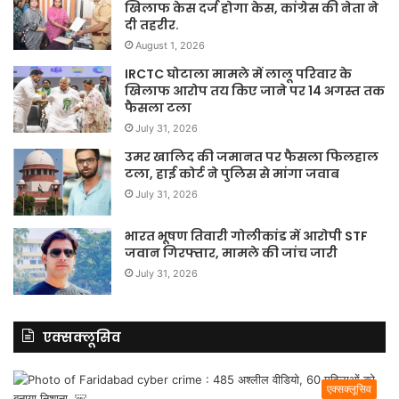
खिलाफ केस दर्ज होगा केस, कांग्रेस की नेता ने
दी तहरीर.
August 1, 2026
IRCTC घोटाला मामले में लालू परिवार के
खिलाफ आरोप तय किए जाने पर 14 अगस्त तक
फैसला टला
July 31, 2026
उमर खालिद की जमानत पर फैसला फिलहाल
टला, हाई कोर्ट ने पुलिस से मांगा जवाब
July 31, 2026
भारत भूषण तिवारी गोलीकांड में आरोपी STF
जवान गिरफ्तार, मामले की जांच जारी
July 31, 2026
एक्सक्लूसिव
एक्सक्लूसिव