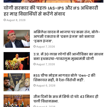
योगी सरकार की पहलः IAS-IPS और IFS अधिकारी
हर माह विद्यार्थियों से करेंगे संवाद
August 8, 2026
अखिलेश यादव ने भाजपा पर कसा तंज, बोले-
आपसी टकराव ने ‘डबल इंजन’ को बनाया
‘ट्रबल इंजन’.
August 7, 2026
उ.प्र. में 30 लाख लोगों की आजीविका का साधन
बना हथकरघा-पावरलूम:मुख्यमंत्री योगी
August 7, 2026
RSS चीफ मोहन भागवत बोले ‘Gen-Z की
शिकायत सही, वे देश-विरोधी नहीं’.
August 6, 2026
तीन दिनों के सत्र में सिर्फ दो घंटे 43 मिनट ही
चली विधानसभा.
August 6, 2026