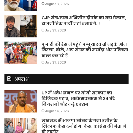
August 3, 2026
CJP संस्थापक अभिजीत दीपके का बड़ा ऐलान,
राजनीतिक पार्टी नहीं बनाएंगे..!
July 31, 2026
पुजारी की ड्रेस में पहुंचे पप्पू यादव तो भड़के ओम
बिरला, बोले, आप संसद की मर्यादा और पवित्रता
खत्म कर रहे हैं
July 31, 2026
अपराध
UP में अवैध खनन पर योगी सरकार का
डिजिटल प्रहार, आईएमएसएस से 24 घंटे
निगरानी और कड़े एक्शन
August 4, 2026
लखनऊ में भाजपा सांसद कंगना रनौत के
खिलाफ केस दर्ज होगा केस, कांग्रेस की नेता ने
दी तहरीर.