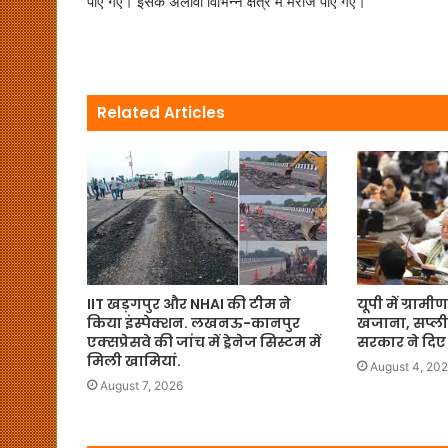
पाए गए। इसके अलावा वि‍भि‍न्न क्षेत्र में मरीज पाए गए।
Related Articles
IIT खड़गपुर और NHAI की टीम ने
यूपी में ग्रा
किया इंस्पेक्शन. लखनऊ-कानपुर
खजाना, सप्लीमे
एक्सप्रेसवे की जांच में ड्रेनेज सिस्टम में
सरकार ने दिए
मिली खामियां.
August 4, 20
August 7, 2026