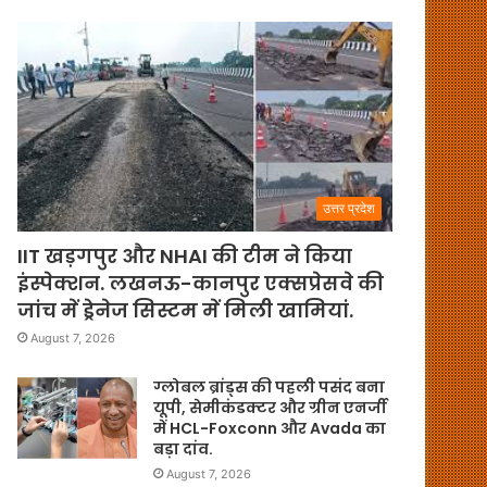
उत्तर प्रदेश
IIT खड़गपुर और NHAI की टीम ने किया
इंस्पेक्शन. लखनऊ-कानपुर एक्सप्रेसवे की
जांच में ड्रेनेज सिस्टम में मिली खामियां.
August 7, 2026
ग्लोबल ब्रांड्स की पहली पसंद बना
यूपी, सेमीकंडक्टर और ग्रीन एनर्जी
में HCL-Foxconn और Avada का
बड़ा दांव.
August 7, 2026