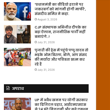
‘प्रधानमंत्री का वीडियो हटाने पर
जकरबर्ग को मांगनी होगी माफी’,
संसदीय समित ने कहा.
August 3, 2026
CJP संस्थापक अभिजीत दीपके का
बड़ा ऐलान, राजनीतिक पार्टी नहीं
बनाएंगे..!
July 31, 2026
पुजारी की ड्रेस में पहुंचे पप्पू यादव तो
भड़के ओम बिरला, बोले, आप संसद
की मर्यादा और पवित्रता खत्म कर
रहे हैं
July 31, 2026
अपराध
UP में अवैध खनन पर योगी सरकार
का डिजिटल प्रहार, आईएमएसएस
से 24 घंटे निगरानी और कड़े एक्शन