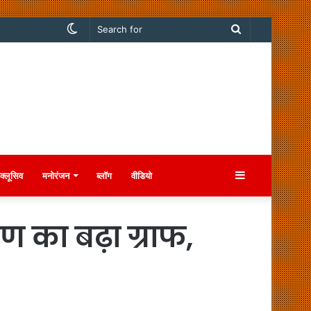
Switch
Search
skin
for
Sidebar
क्लूसिव
मनोरंजन
ब्लॉग
वीडियो
 का बढ़ा ग्राफ,