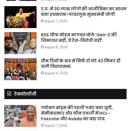
उ.प्र. में 30 लाख लोगों की आजीविका का साधन
बना हथकरघा-पावरलूम:मुख्यमंत्री योगी
August 7, 2026
RSS चीफ मोहन भागवत बोले ‘Gen-Z की
शिकायत सही, वे देश-विरोधी नहीं’.
August 6, 2026
तीन दिनों के सत्र में सिर्फ दो घंटे 43 मिनट ही
चली विधानसभा.
August 6, 2026
टेक्नोलॉजी
ग्लोबल ब्रांड्स की पहली पसंद बना यूपी,
सेमीकंडक्टर और ग्रीन एनर्जी में HCL-
Foxconn और Avada का बड़ा दांव.
August 7, 2026