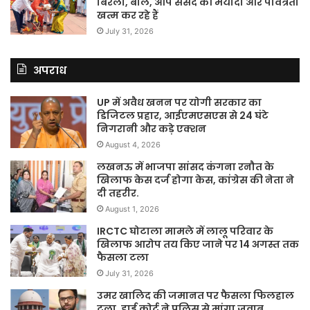
बिरला, बोले, आप संसद की मर्यादा और पवित्रता
खत्म कर रहे हैं
July 31, 2026
अपराध
UP में अवैध खनन पर योगी सरकार का
डिजिटल प्रहार, आईएमएसएस से 24 घंटे
निगरानी और कड़े एक्शन
August 4, 2026
लखनऊ में भाजपा सांसद कंगना रनौत के
खिलाफ केस दर्ज होगा केस, कांग्रेस की नेता ने
दी तहरीर.
August 1, 2026
IRCTC घोटाला मामले में लालू परिवार के
खिलाफ आरोप तय किए जाने पर 14 अगस्त तक
फैसला टला
July 31, 2026
उमर खालिद की जमानत पर फैसला फिलहाल
टला, हाई कोर्ट ने पुलिस से मांगा जवाब