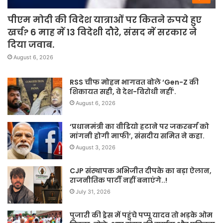
पीएम मोदी की विदेश यात्राओं पर कितने रुपये हुए
खर्च? 6 माह में 13 विदेशी दौरे, संसद में सरकार ने
दिया जवाब.
August 6, 2026
RSS चीफ मोहन भागवत बोले ‘Gen-Z की
शिकायत सही, वे देश-विरोधी नहीं’.
August 6, 2026
‘प्रधानमंत्री का वीडियो हटाने पर जकरबर्ग को
मांगनी होगी माफी’, संसदीय समित ने कहा.
August 3, 2026
CJP संस्थापक अभिजीत दीपके का बड़ा ऐलान,
राजनीतिक पार्टी नहीं बनाएंगे..!
July 31, 2026
पुजारी की ड्रेस में पहुंचे पप्पू यादव तो भड़के ओम