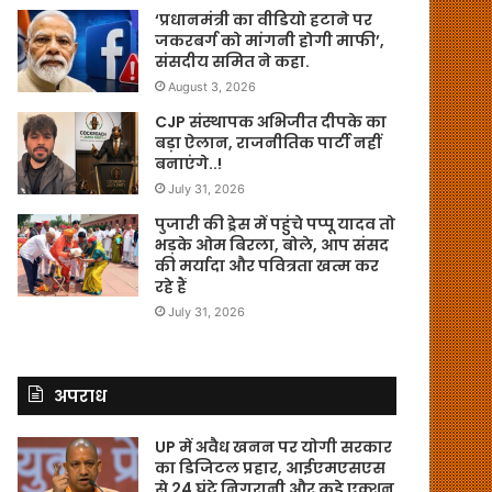
‘प्रधानमंत्री का वीडियो हटाने पर
जकरबर्ग को मांगनी होगी माफी’,
संसदीय समित ने कहा.
August 3, 2026
CJP संस्थापक अभिजीत दीपके का
बड़ा ऐलान, राजनीतिक पार्टी नहीं
बनाएंगे..!
July 31, 2026
पुजारी की ड्रेस में पहुंचे पप्पू यादव तो
भड़के ओम बिरला, बोले, आप संसद
की मर्यादा और पवित्रता खत्म कर
रहे हैं
July 31, 2026
अपराध
UP में अवैध खनन पर योगी सरकार
का डिजिटल प्रहार, आईएमएसएस
से 24 घंटे निगरानी और कड़े एक्शन