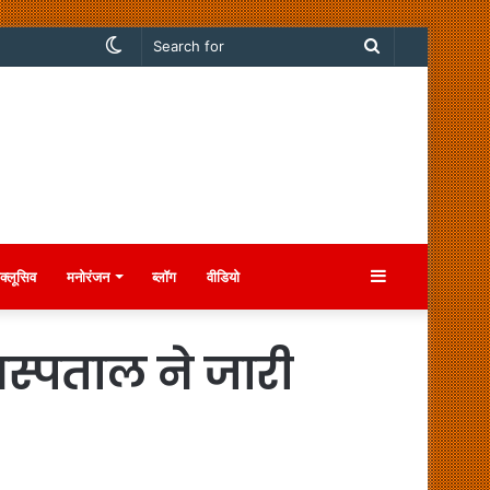
Switch
Search
skin
for
Sidebar
क्लूसिव
मनोरंजन
ब्लॉग
वीडियो
स्पताल ने जारी