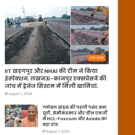
उत्तर प्रदेश
IIT खड़गपुर और NHAI की टीम ने किया
इंस्पेक्शन. लखनऊ-कानपुर एक्सप्रेसवे की
जांच में ड्रेनेज सिस्टम में मिली खामियां.
August 7, 2026
ग्लोबल ब्रांड्स की पहली पसंद बना
यूपी, सेमीकंडक्टर और ग्रीन एनर्जी
में HCL-Foxconn और Avada का
बड़ा दांव.
August 7, 2026