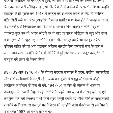
मद्रास प्रेसीडेंसी के ब्रह्मपुर में हुआ, जो अब ओड़िशा राज्य का हिस्सा है. उनके
पिता का नाम श्री जोगिह पन्तुलु था और पेशे से वो वकील थे. प्रारंभिक शिक्षा उन्होंने
ब्रह्मपुर से ही प्राप्त की. 1913 में कानून का अध्ययन करने के लिए वो डबलिन
यूनिवर्सिटी चले गए, परन्तु आइरिश नेशनल मूवमेंट में शामिल होने के वजह से 1916
में आयरलैंड से निष्कासित कर दिया गया. भारत वापिस आकर उन्होंने मद्रास में
वकालत शुरू कर दी. भारत लौटने पर के बाद वह श्रम आंदोलन से जुड़े और साथ
में कांग्रेस से भी जुड़ गए. उन्होंने मद्रास और नागपुर का रेलवे मजदूर ट्रेड
यूनियन गठित की जो आगे चलकर अखिल भारतीय रेल कर्मचारी संघ के नाम से
जाना जाने लगा. उन्होंने जिनेवा में 1927 में हुई अंतर्राष्ट्रीय मजदूर कांफ्रेंस में
मजदूरों को तरफ से हिस्सा लिया.
937-39 और 1946-47 के बीच वो मद्रास सरकार में श्रम, उद्योग, सहकारिता
और वाणिज्य विभागों के मंत्री रहे. उसके बाद दूसरे विश्वयुद्ध और भारत छोड़ो
आंदोलन के दौरान वो जेल भी गये. 1947-51 के बीच वो सीलोन में भारत के
उच्चायुक्त के रूप में नियुक्त रहे. 1952 के पहले आम चुनाव में सांसद चुने गए एवं
कांग्रेस पार्टी की सरकार में वो पहले श्रम मंत्री बनाये गए. वीवी गिरि की समाजवादी
राजनैतिक विचारधारा मजदूरों पर केंद्रित थी. उन्होंने श्रम मंत्री पद से इस्तीफा दे
दिया परंतु 1957 का चुनाव वो हार गए.