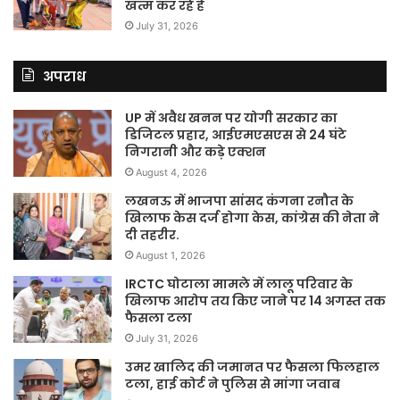
खत्म कर रहे हैं
July 31, 2026
अपराध
UP में अवैध खनन पर योगी सरकार का
डिजिटल प्रहार, आईएमएसएस से 24 घंटे
निगरानी और कड़े एक्शन
August 4, 2026
लखनऊ में भाजपा सांसद कंगना रनौत के
खिलाफ केस दर्ज होगा केस, कांग्रेस की नेता ने
दी तहरीर.
August 1, 2026
IRCTC घोटाला मामले में लालू परिवार के
खिलाफ आरोप तय किए जाने पर 14 अगस्त तक
फैसला टला
July 31, 2026
उमर खालिद की जमानत पर फैसला फिलहाल
टला, हाई कोर्ट ने पुलिस से मांगा जवाब