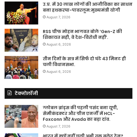
उ.प्र. में 30 लाख लोगों की आजीविका का साधन
बना हथकरघा-पावरलूम:मुख्यमंत्री योगी
August 7, 2026
RSS चीफ मोहन भागवत बोले ‘Gen-Z की
शिकायत सही, वे देश-विरोधी नहीं’.
August 6, 2026
तीन दिनों के सत्र में सिर्फ दो घंटे 43 मिनट ही
चली विधानसभा.
August 6, 2026
टेक्नोलॉजी
ग्लोबल ब्रांड्स की पहली पसंद बना यूपी,
सेमीकंडक्टर और ग्रीन एनर्जी में HCL-
Foxconn और Avada का बड़ा दांव.
August 7, 2026
भारत में क्यों नहीं चली अभी तक बुलेट ट्रेन?