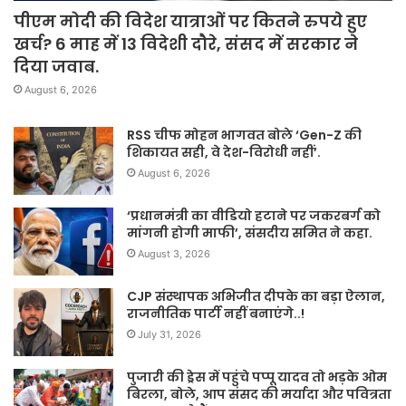
पीएम मोदी की विदेश यात्राओं पर कितने रुपये हुए
खर्च? 6 माह में 13 विदेशी दौरे, संसद में सरकार ने
दिया जवाब.
August 6, 2026
RSS चीफ मोहन भागवत बोले ‘Gen-Z की
शिकायत सही, वे देश-विरोधी नहीं’.
August 6, 2026
‘प्रधानमंत्री का वीडियो हटाने पर जकरबर्ग को
मांगनी होगी माफी’, संसदीय समित ने कहा.
August 3, 2026
CJP संस्थापक अभिजीत दीपके का बड़ा ऐलान,
राजनीतिक पार्टी नहीं बनाएंगे..!
July 31, 2026
पुजारी की ड्रेस में पहुंचे पप्पू यादव तो भड़के ओम
बिरला, बोले, आप संसद की मर्यादा और पवित्रता