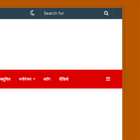
Switch
Search
skin
for
Sidebar
क्लूसिव
मनोरंजन
ब्लॉग
वीडियो