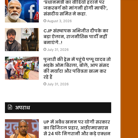
‘प्रधानमंत्री का वीडियो हटाने पर
जकरबर्ग को मांगनी होगी माफी’,
संसदीय समित ने कहा.
August 3, 2026
CJP संस्थापक अभिजीत दीपके का
बड़ा ऐलान, राजनीतिक पार्टी नहीं
बनाएंगे..!
July 31, 2026
पुजारी की ड्रेस में पहुंचे पप्पू यादव तो
भड़के ओम बिरला, बोले, आप संसद
की मर्यादा और पवित्रता खत्म कर
रहे हैं
July 31, 2026
अपराध
UP में अवैध खनन पर योगी सरकार
का डिजिटल प्रहार, आईएमएसएस
से 24 घंटे निगरानी और कड़े एक्शन