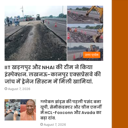
उत्तर प्रदेश
IIT खड़गपुर और NHAI की टीम ने किया
इंस्पेक्शन. लखनऊ-कानपुर एक्सप्रेसवे की
जांच में ड्रेनेज सिस्टम में मिली खामियां.
August 7, 2026
ग्लोबल ब्रांड्स की पहली पसंद बना
यूपी, सेमीकंडक्टर और ग्रीन एनर्जी
में HCL-Foxconn और Avada का
बड़ा दांव.
August 7, 2026