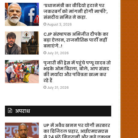
‘प्रधानमंत्री का वीडियो हटाने पर
जकरबर्ग को मांगनी होगी माफी’,
संसदीय समित ने कहा.
August 3, 2026
CJP संस्थापक अभिजीत दीपके का
बड़ा ऐलान, राजनीतिक पार्टी नहीं
बनाएंगे..!
July 31, 2026
पुजारी की ड्रेस में पहुंचे पप्पू यादव तो
भड़के ओम बिरला, बोले, आप संसद
की मर्यादा और पवित्रता खत्म कर
रहे हैं
July 31, 2026
अपराध
UP में अवैध खनन पर योगी सरकार
का डिजिटल प्रहार, आईएमएसएस
से 24 घंटे निगरानी और कड़े एक्शन