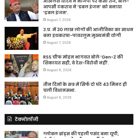
अखिलेश यादव ने भाजपा पर कसा तंज, बोले-
आपसी टकराव ने ‘डबल इंजन’ को बनाया
‘ट्रबल इंजन’.
August 7, 2026
उ.प्र. में 30 लाख लोगों की आजीविका का साधन
बना हथकरघा-पावरलूम:मुख्यमंत्री योगी
August 7, 2026
RSS चीफ मोहन भागवत बोले ‘Gen-Z की
शिकायत सही, वे देश-विरोधी नहीं’.
August 6, 2026
तीन दिनों के सत्र में सिर्फ दो घंटे 43 मिनट ही
चली विधानसभा.
August 6, 2026
टेक्नोलॉजी
ग्लोबल ब्रांड्स की पहली पसंद बना यूपी,