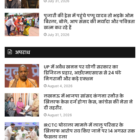
July 31, 2026
पुजारी की ड्रेस में पहुंचे पप्पू यादव तो भड़के ओम
बिरला, बोले, आप संसद की मर्यादा और पवित्रता
खत्म कर रहे हैं
July 31, 2026
अपराध
UP में अवैध खनन पर योगी सरकार का
डिजिटल प्रहार, आईएमएसएस से 24 घंटे
निगरानी और कड़े एक्शन
August 4, 2026
लखनऊ में भाजपा सांसद कंगना रनौत के
खिलाफ केस दर्ज होगा केस, कांग्रेस की नेता ने
दी तहरीर.
August 1, 2026
IRCTC घोटाला मामले में लालू परिवार के
खिलाफ आरोप तय किए जाने पर 14 अगस्त तक
फैसला टला