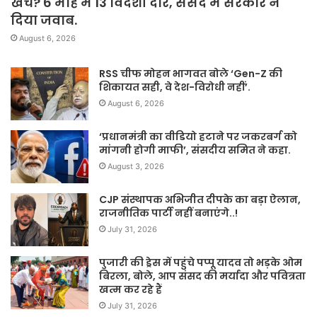
खर्च? 6 माह में 13 विदेशी दौरे, संसद में सरकार ने
दिया जवाब.
August 6, 2026
RSS चीफ मोहन भागवत बोले ‘Gen-Z की
शिकायत सही, वे देश-विरोधी नहीं’.
August 6, 2026
‘प्रधानमंत्री का वीडियो हटाने पर जकरबर्ग को
मांगनी होगी माफी’, संसदीय समित ने कहा.
August 3, 2026
CJP संस्थापक अभिजीत दीपके का बड़ा ऐलान,
राजनीतिक पार्टी नहीं बनाएंगे..!
July 31, 2026
पुजारी की ड्रेस में पहुंचे पप्पू यादव तो भड़के ओम
बिरला, बोले, आप संसद की मर्यादा और पवित्रता
खत्म कर रहे हैं
July 31, 2026