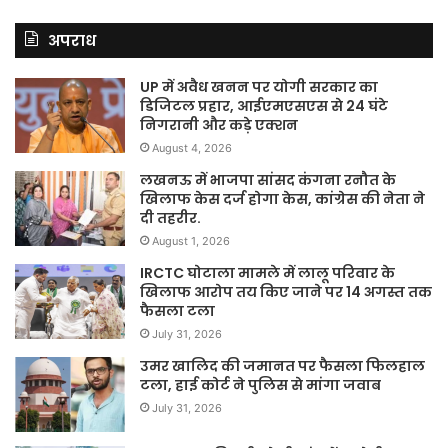
अपराध
UP में अवैध खनन पर योगी सरकार का
डिजिटल प्रहार, आईएमएसएस से 24 घंटे
निगरानी और कड़े एक्शन
August 4, 2026
लखनऊ में भाजपा सांसद कंगना रनौत के
खिलाफ केस दर्ज होगा केस, कांग्रेस की नेता ने
दी तहरीर.
August 1, 2026
IRCTC घोटाला मामले में लालू परिवार के
खिलाफ आरोप तय किए जाने पर 14 अगस्त तक
फैसला टला
July 31, 2026
उमर खालिद की जमानत पर फैसला फिलहाल
टला, हाई कोर्ट ने पुलिस से मांगा जवाब
July 31, 2026