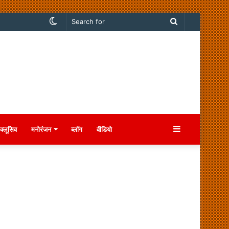
Switch
Search
skin
for
Sidebar
क्लूसिव
मनोरंजन
ब्लॉग
वीडियो