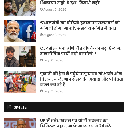
शिकायत सही, वे देश-विरोधी नहीं’.
August 6, 2026
‘प्रधानमंत्री का वीडियो हटाने पर जकरबर्ग को
मांगनी होगी माफी’, संसदीय समित ने कहा.
August 3, 2026
CJP संस्थापक अभिजीत दीपके का बड़ा ऐलान,
राजनीतिक पार्टी नहीं बनाएंगे..!
July 31, 2026
पुजारी की ड्रेस में पहुंचे पप्पू यादव तो भड़के ओम
बिरला, बोले, आप संसद की मर्यादा और पवित्रता
खत्म कर रहे हैं
July 31, 2026
अपराध
UP में अवैध खनन पर योगी सरकार का
डिजिटल प्रहार, आईएमएसएस से 24 घंटे