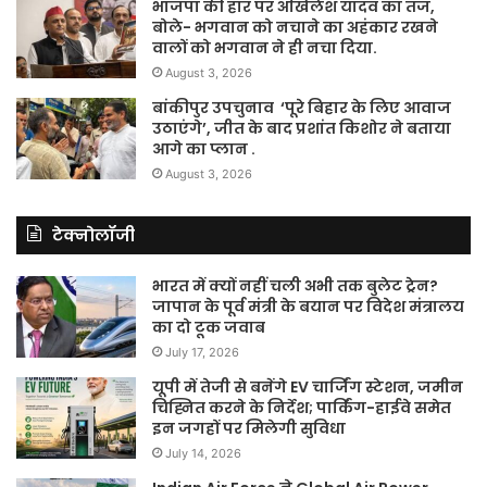
भाजपा की हार पर अखिलेश यादव का तंज,
बोले- भगवान को नचाने का अहंकार रखने
वालों को भगवान ने ही नचा दिया.
August 3, 2026
बांकीपुर उपचुनाव ‘पूरे बिहार के लिए आवाज
उठाएंगे’, जीत के बाद प्रशांत किशोर ने बताया
आगे का प्लान .
August 3, 2026
टेक्नोलॉजी
भारत में क्यों नहीं चली अभी तक बुलेट ट्रेन?
जापान के पूर्व मंत्री के बयान पर विदेश मंत्रालय
का दो टूक जवाब
July 17, 2026
यूपी में तेजी से बनेंगे EV चार्जिंग स्टेशन, जमीन
चिह्नित करने के निर्देश; पार्किंग-हाईवे समेत
इन जगहों पर मिलेगी सुविधा
July 14, 2026