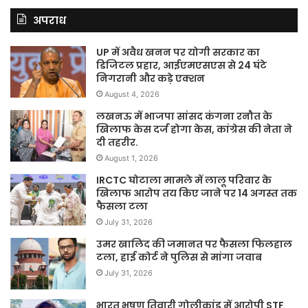
अपराध
UP में अवैध खनन पर योगी सरकार का
डिजिटल प्रहार, आईएमएसएस से 24 घंटे
निगरानी और कड़े एक्शन
August 4, 2026
लखनऊ में भाजपा सांसद कंगना रनौत के
खिलाफ केस दर्ज होगा केस, कांग्रेस की नेता ने
दी तहरीर.
August 1, 2026
IRCTC घोटाला मामले में लालू परिवार के
खिलाफ आरोप तय किए जाने पर 14 अगस्त तक
फैसला टला
July 31, 2026
उमर खालिद की जमानत पर फैसला फिलहाल
टला, हाई कोर्ट ने पुलिस से मांगा जवाब
July 31, 2026
भारत भूषण तिवारी गोलीकांड में आरोपी STF