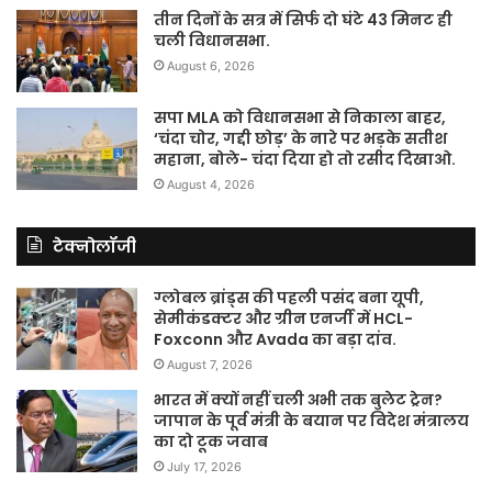
तीन दिनों के सत्र में सिर्फ दो घंटे 43 मिनट ही
चली विधानसभा.
August 6, 2026
सपा MLA को विधानसभा से निकाला बाहर,
‘चंदा चोर, गद्दी छोड़’ के नारे पर भड़के सतीश
महाना, बोले- चंदा दिया हो तो रसीद दिखाओ.
August 4, 2026
टेक्नोलॉजी
ग्लोबल ब्रांड्स की पहली पसंद बना यूपी,
सेमीकंडक्टर और ग्रीन एनर्जी में HCL-
Foxconn और Avada का बड़ा दांव.
August 7, 2026
भारत में क्यों नहीं चली अभी तक बुलेट ट्रेन?
जापान के पूर्व मंत्री के बयान पर विदेश मंत्रालय
का दो टूक जवाब
July 17, 2026