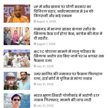
UP में अवैध खनन पर योगी सरकार का
डिजिटल प्रहार, आईएमएसएस से 24 घंटे
निगरानी और कड़े एक्शन
August 4, 2026
लखनऊ में भाजपा सांसद कंगना रनौत के
खिलाफ केस दर्ज होगा केस, कांग्रेस की नेता ने
दी तहरीर.
August 1, 2026
IRCTC घोटाला मामले में लालू परिवार के
खिलाफ आरोप तय किए जाने पर 14 अगस्त तक
फैसला टला
July 31, 2026
उमर खालिद की जमानत पर फैसला फिलहाल
टला, हाई कोर्ट ने पुलिस से मांगा जवाब
July 31, 2026
भारत भूषण तिवारी गोलीकांड में आरोपी STF
जवान गिरफ्तार, मामले की जांच जारी
July 31, 2026