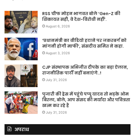
RSS चीफ मोहन भागवत बोले ‘Gen-Z की
शिकायत सही, वे देश-विरोधी नहीं’.
August 6, 2026
‘प्रधानमंत्री का वीडियो हटाने पर जकरबर्ग को
मांगनी होगी माफी’, संसदीय समित ने कहा.
August 3, 2026
CJP संस्थापक अभिजीत दीपके का बड़ा ऐलान,
राजनीतिक पार्टी नहीं बनाएंगे..!
July 31, 2026
पुजारी की ड्रेस में पहुंचे पप्पू यादव तो भड़के ओम
बिरला, बोले, आप संसद की मर्यादा और पवित्रता
खत्म कर रहे हैं
July 31, 2026
अपराध