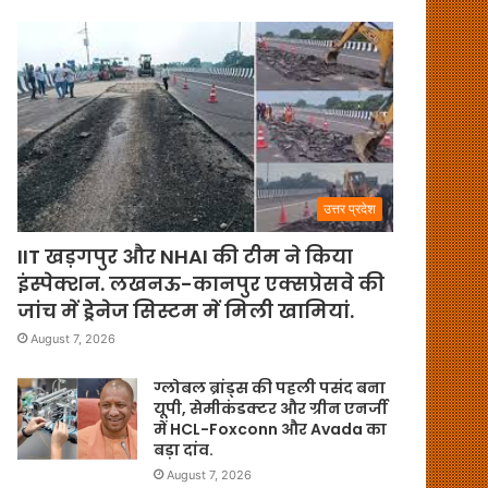
उत्तर प्रदेश
IIT खड़गपुर और NHAI की टीम ने किया
इंस्पेक्शन. लखनऊ-कानपुर एक्सप्रेसवे की
जांच में ड्रेनेज सिस्टम में मिली खामियां.
August 7, 2026
ग्लोबल ब्रांड्स की पहली पसंद बना
यूपी, सेमीकंडक्टर और ग्रीन एनर्जी
में HCL-Foxconn और Avada का
बड़ा दांव.
August 7, 2026