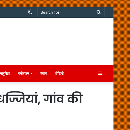
Switch
Search
skin
for
Sidebar
क्लूसिव
मनोरंजन
ब्लॉग
वीडियो
धज्जियां, गांव की