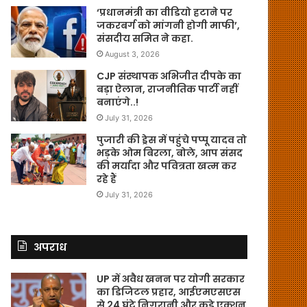
‘प्रधानमंत्री का वीडियो हटाने पर
जकरबर्ग को मांगनी होगी माफी’,
संसदीय समित ने कहा.
August 3, 2026
CJP संस्थापक अभिजीत दीपके का
बड़ा ऐलान, राजनीतिक पार्टी नहीं
बनाएंगे..!
July 31, 2026
पुजारी की ड्रेस में पहुंचे पप्पू यादव तो
भड़के ओम बिरला, बोले, आप संसद
की मर्यादा और पवित्रता खत्म कर
रहे हैं
July 31, 2026
अपराध
UP में अवैध खनन पर योगी सरकार
का डिजिटल प्रहार, आईएमएसएस
से 24 घंटे निगरानी और कड़े एक्शन