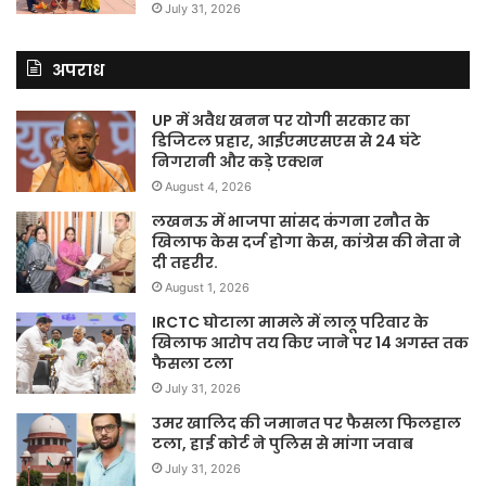
July 31, 2026
अपराध
UP में अवैध खनन पर योगी सरकार का
डिजिटल प्रहार, आईएमएसएस से 24 घंटे
निगरानी और कड़े एक्शन
August 4, 2026
लखनऊ में भाजपा सांसद कंगना रनौत के
खिलाफ केस दर्ज होगा केस, कांग्रेस की नेता ने
दी तहरीर.
August 1, 2026
IRCTC घोटाला मामले में लालू परिवार के
खिलाफ आरोप तय किए जाने पर 14 अगस्त तक
फैसला टला
July 31, 2026
उमर खालिद की जमानत पर फैसला फिलहाल
टला, हाई कोर्ट ने पुलिस से मांगा जवाब
July 31, 2026