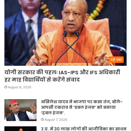
बड़ी खबर
योगी सरकार की पहलः IAS-IPS और IFS अधिकारी
हर माह विद्यार्थियों से करेंगे संवाद
August 8, 2026
अखिलेश यादव ने भाजपा पर कसा तंज, बोले-
आपसी टकराव ने ‘डबल इंजन’ को बनाया
‘ट्रबल इंजन’.
August 7, 2026
उ.प्र. में 30 लाख लोगों की आजीविका का साधन