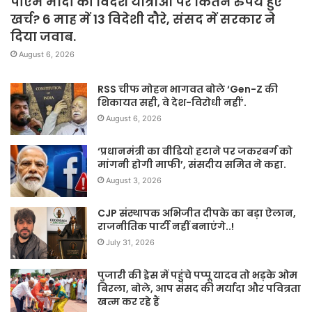
पीएम मोदी की विदेश यात्राओं पर कितने रुपये हुए
खर्च? 6 माह में 13 विदेशी दौरे, संसद में सरकार ने
दिया जवाब.
August 6, 2026
RSS चीफ मोहन भागवत बोले ‘Gen-Z की
शिकायत सही, वे देश-विरोधी नहीं’.
August 6, 2026
‘प्रधानमंत्री का वीडियो हटाने पर जकरबर्ग को
मांगनी होगी माफी’, संसदीय समित ने कहा.
August 3, 2026
CJP संस्थापक अभिजीत दीपके का बड़ा ऐलान,
राजनीतिक पार्टी नहीं बनाएंगे..!
July 31, 2026
पुजारी की ड्रेस में पहुंचे पप्पू यादव तो भड़के ओम
बिरला, बोले, आप संसद की मर्यादा और पवित्रता
खत्म कर रहे हैं