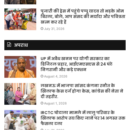
पुजारी की ड्रेस में पहुंचे पप्पू यादव तो भड़के ओम
बिरला, बोले, आप संसद की मर्यादा और पवित्रता
खत्म कर रहे हैं
July 31, 2026
अपराध
UP में अवैध खनन पर योगी सरकार का
डिजिटल प्रहार, आईएमएसएस से 24 घंटे
निगरानी और कड़े एक्शन
August 4, 2026
लखनऊ में भाजपा सांसद कंगना रनौत के
खिलाफ केस दर्ज होगा केस, कांग्रेस की नेता ने
दी तहरीर.
August 1, 2026
IRCTC घोटाला मामले में लालू परिवार के
खिलाफ आरोप तय किए जाने पर 14 अगस्त तक
फैसला टला