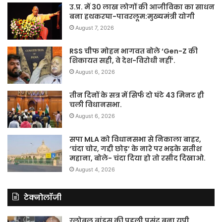
उ.प्र. में 30 लाख लोगों की आजीविका का साधन
बना हथकरघा-पावरलूम:मुख्यमंत्री योगी
August 7, 2026
RSS चीफ मोहन भागवत बोले ‘Gen-Z की
शिकायत सही, वे देश-विरोधी नहीं’.
August 6, 2026
तीन दिनों के सत्र में सिर्फ दो घंटे 43 मिनट ही
चली विधानसभा.
August 6, 2026
सपा MLA को विधानसभा से निकाला बाहर,
‘चंदा चोर, गद्दी छोड़’ के नारे पर भड़के सतीश
महाना, बोले- चंदा दिया हो तो रसीद दिखाओ.
August 4, 2026
टेक्नोलॉजी
ग्लोबल ब्रांड्स की पहली पसंद बना यूपी,