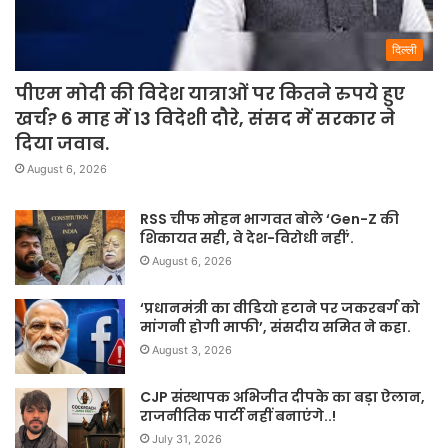
दिल्ली
पीएम मोदी की विदेश यात्राओं पर कितने रुपये हुए
खर्च? 6 माह में 13 विदेशी दौरे, संसद में सरकार ने
दिया जवाब.
August 6, 2026
RSS चीफ मोहन भागवत बोले ‘Gen-Z की
शिकायत सही, वे देश-विरोधी नहीं’.
August 6, 2026
‘प्रधानमंत्री का वीडियो हटाने पर जकरबर्ग को
मांगनी होगी माफी’, संसदीय समित ने कहा.
August 3, 2026
CJP संस्थापक अभिजीत दीपके का बड़ा ऐलान,
राजनीतिक पार्टी नहीं बनाएंगे..!
July 31, 2026