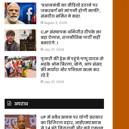
‘प्रधानमंत्री का वीडियो हटाने पर
जकरबर्ग को मांगनी होगी माफी’,
संसदीय समित ने कहा.
August 3, 2026
CJP संस्थापक अभिजीत दीपके का
बड़ा ऐलान, राजनीतिक पार्टी नहीं
बनाएंगे..!
July 31, 2026
पुजारी की ड्रेस में पहुंचे पप्पू यादव तो
भड़के ओम बिरला, बोले, आप संसद
की मर्यादा और पवित्रता खत्म कर
रहे हैं
July 31, 2026
अपराध
UP में अवैध खनन पर योगी सरकार
का डिजिटल प्रहार, आईएमएसएस
से 24 घंटे निगरानी और कड़े एक्शन