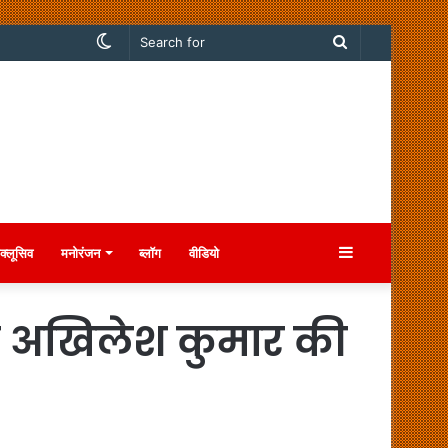
Switch
Search
skin
for
Sidebar
क्लूसिव
मनोरंजन
ब्लॉग
वीडियो
यलट अखिलेश कुमार की