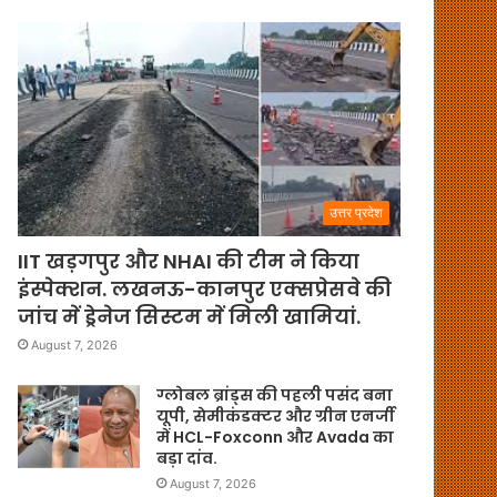
उत्तर प्रदेश
IIT खड़गपुर और NHAI की टीम ने किया
इंस्पेक्शन. लखनऊ-कानपुर एक्सप्रेसवे की
जांच में ड्रेनेज सिस्टम में मिली खामियां.
August 7, 2026
ग्लोबल ब्रांड्स की पहली पसंद बना
यूपी, सेमीकंडक्टर और ग्रीन एनर्जी
में HCL-Foxconn और Avada का
बड़ा दांव.
August 7, 2026