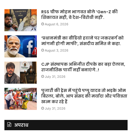
RSS चीफ मोहन भागवत बोले ‘Gen-Z की
शिकायत सही, वे देश-विरोधी नहीं’.
August 6, 2026
‘प्रधानमंत्री का वीडियो हटाने पर जकरबर्ग को
मांगनी होगी माफी’, संसदीय समित ने कहा.
August 3, 2026
CJP संस्थापक अभिजीत दीपके का बड़ा ऐलान,
राजनीतिक पार्टी नहीं बनाएंगे..!
July 31, 2026
पुजारी की ड्रेस में पहुंचे पप्पू यादव तो भड़के ओम
बिरला, बोले, आप संसद की मर्यादा और पवित्रता
खत्म कर रहे हैं
July 31, 2026
अपराध