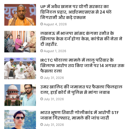
UP में अवैध खनन पर योगी सरकार का
डिजिटल प्रहार, आईएमएसएस से 24 घंटे
निगरानी और कड़े एक्शन
August 4, 2026
लखनऊ में भाजपा सांसद कंगना रनौत के
खिलाफ केस दर्ज होगा केस, कांग्रेस की नेता ने
दी तहरीर.
August 1, 2026
IRCTC घोटाला मामले में लालू परिवार के
खिलाफ आरोप तय किए जाने पर 14 अगस्त तक
फैसला टला
July 31, 2026
उमर खालिद की जमानत पर फैसला फिलहाल
टला, हाई कोर्ट ने पुलिस से मांगा जवाब
July 31, 2026
भारत भूषण तिवारी गोलीकांड में आरोपी STF
जवान गिरफ्तार, मामले की जांच जारी
July 31, 2026