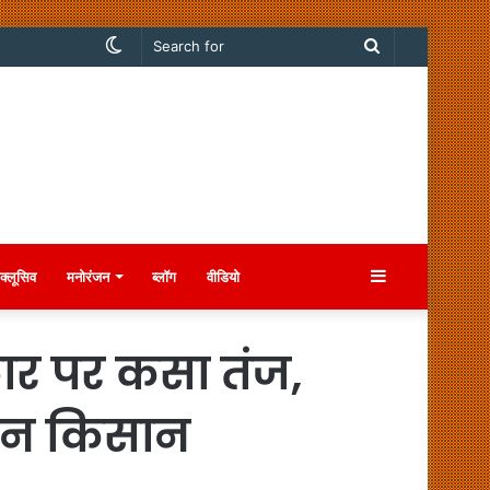
Switch
Search
skin
for
Sidebar
क्लूसिव
मनोरंजन
ब्लॉग
वीडियो
ार पर कसा तंज,
शान किसान