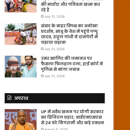
की मर्यादा और पवित्रता खत्म कर
रहे हैं
July 31, 2026
संसद के बाहर विपक्ष का अनोखा
प्रदर्शन, साधु के वेश में पहुंचे पप्पू
यादव, राहुल गांधी ने दानपेटी में
चढ़ाया चढ़ावा
July 31, 2026
उमर खालिद की जमानत पर
फैसला फिलहाल टला, हाई कोर्ट ने
पुलिस से मांगा जवाब
July 31, 2026
अपराध
UP में अवैध खनन पर योगी सरकार
का डिजिटल प्रहार, आईएमएसएस
से 24 घंटे निगरानी और कड़े एक्शन
August 4, 2026