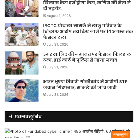
खिलाफ केस दर्ज होगा केस, कांग्रेस की नेता ने
दी तहरीर.
August 1, 2026
IRCTC घोटाला मामले में लालू परिवार के
खिलाफ आरोप तय किए जाने पर 14 अगस्त तक
फैसला टला
July 31, 2026
उमर खालिद की जमानत पर फैसला फिलहाल
टला, हाई कोर्ट ने पुलिस से मांगा जवाब
July 31, 2026
भारत भूषण तिवारी गोलीकांड में आरोपी STF
जवान गिरफ्तार, मामले की जांच जारी
July 31, 2026
एक्सक्लूसिव
एक्सक्लूसिव