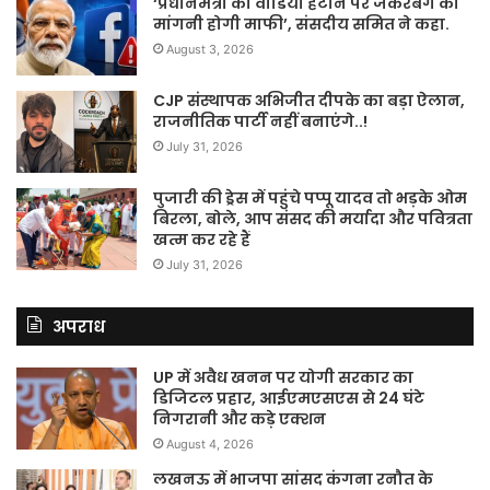
‘प्रधानमंत्री का वीडियो हटाने पर जकरबर्ग को
मांगनी होगी माफी’, संसदीय समित ने कहा.
August 3, 2026
CJP संस्थापक अभिजीत दीपके का बड़ा ऐलान,
राजनीतिक पार्टी नहीं बनाएंगे..!
July 31, 2026
पुजारी की ड्रेस में पहुंचे पप्पू यादव तो भड़के ओम
बिरला, बोले, आप संसद की मर्यादा और पवित्रता
खत्म कर रहे हैं
July 31, 2026
अपराध
UP में अवैध खनन पर योगी सरकार का
डिजिटल प्रहार, आईएमएसएस से 24 घंटे
निगरानी और कड़े एक्शन
August 4, 2026
लखनऊ में भाजपा सांसद कंगना रनौत के