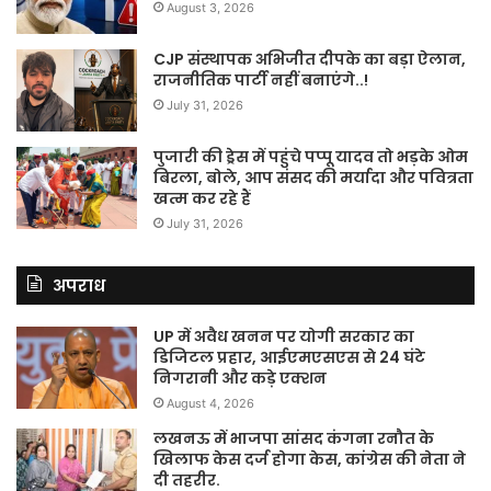
August 3, 2026
CJP संस्थापक अभिजीत दीपके का बड़ा ऐलान,
राजनीतिक पार्टी नहीं बनाएंगे..!
July 31, 2026
पुजारी की ड्रेस में पहुंचे पप्पू यादव तो भड़के ओम
बिरला, बोले, आप संसद की मर्यादा और पवित्रता
खत्म कर रहे हैं
July 31, 2026
अपराध
UP में अवैध खनन पर योगी सरकार का
डिजिटल प्रहार, आईएमएसएस से 24 घंटे
निगरानी और कड़े एक्शन
August 4, 2026
लखनऊ में भाजपा सांसद कंगना रनौत के
खिलाफ केस दर्ज होगा केस, कांग्रेस की नेता ने
दी तहरीर.