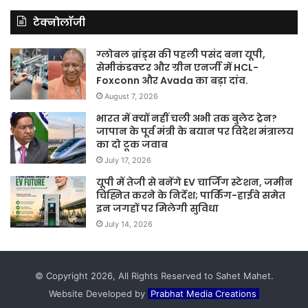
टेक्नोलॉजी
ग्लोबल ब्रांड्स की पहली पसंद बना यूपी,
सेमीकंडक्टर और ग्रीन एनर्जी में HCL-
Foxconn और Avada का बड़ा दांव.
August 7, 2026
भारत में क्यों नहीं चली अभी तक बुलेट ट्रेन?
जापान के पूर्व मंत्री के बयान पर विदेश मंत्रालय
का दो टूक जवाब
July 17, 2026
यूपी में तेजी से बनेंगे EV चार्जिंग स्टेशन, जमीन
चिह्नित करने के निर्देश; पार्किंग-हाईवे समेत
इन जगहों पर मिलेगी सुविधा
July 14, 2026
© Copyright 2026, All Rights Reserved to Sahet Mahet.
Website Developed by
Prabhat Media Creations