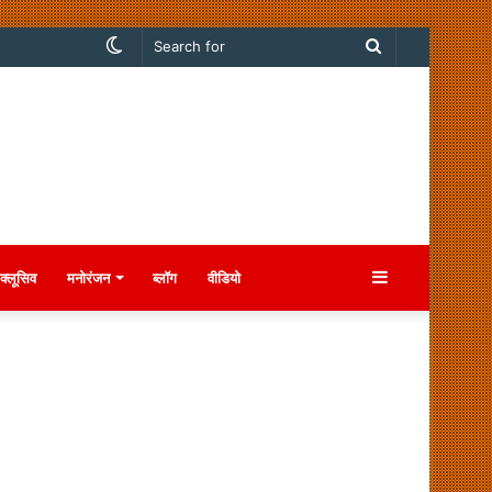
Switch
Search
skin
for
Sidebar
क्लूसिव
मनोरंजन
ब्लॉग
वीडियो