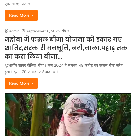
प्रधानमंत्री फसल…
Read More »
admin
September 16, 2025
0
महोबा मे फसल बीमा योजना को डकार गए
शातिर,सरकारी वनभूमि, नदी,नाला,पहाड़ तक
का करा लिया बीमा…
@आशीष सागर दीक्षित, बाँदा। सन 2024 मे लगभग 48 करोड़ का फसल बीमा क्लेम
हुआ। इसमे 70 फीसदी फर्जीवाड़ा था।…
Read More »