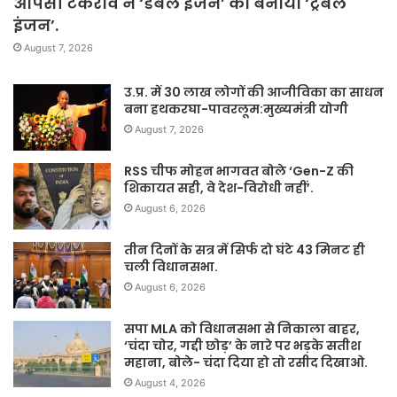
आपसी टकराव ने ‘डबल इंजन’ को बनाया ‘ट्रबल
इंजन’.
August 7, 2026
उ.प्र. में 30 लाख लोगों की आजीविका का साधन
बना हथकरघा-पावरलूम:मुख्यमंत्री योगी
August 7, 2026
RSS चीफ मोहन भागवत बोले ‘Gen-Z की
शिकायत सही, वे देश-विरोधी नहीं’.
August 6, 2026
तीन दिनों के सत्र में सिर्फ दो घंटे 43 मिनट ही
चली विधानसभा.
August 6, 2026
सपा MLA को विधानसभा से निकाला बाहर,
‘चंदा चोर, गद्दी छोड़’ के नारे पर भड़के सतीश
महाना, बोले- चंदा दिया हो तो रसीद दिखाओ.
August 4, 2026