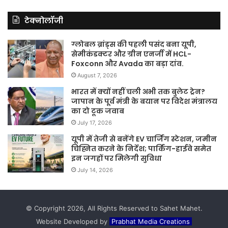
टेक्नोलॉजी
ग्लोबल ब्रांड्स की पहली पसंद बना यूपी,
सेमीकंडक्टर और ग्रीन एनर्जी में HCL-
Foxconn और Avada का बड़ा दांव.
August 7, 2026
भारत में क्यों नहीं चली अभी तक बुलेट ट्रेन?
जापान के पूर्व मंत्री के बयान पर विदेश मंत्रालय
का दो टूक जवाब
July 17, 2026
यूपी में तेजी से बनेंगे EV चार्जिंग स्टेशन, जमीन
चिह्नित करने के निर्देश; पार्किंग-हाईवे समेत
इन जगहों पर मिलेगी सुविधा
July 14, 2026
© Copyright 2026, All Rights Reserved to Sahet Mahet.
Website Developed by
Prabhat Media Creations