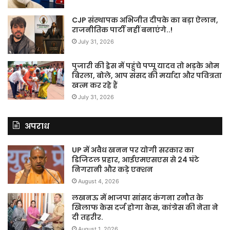
CJP संस्थापक अभिजीत दीपके का बड़ा ऐलान,
राजनीतिक पार्टी नहीं बनाएंगे..!
July 31, 2026
पुजारी की ड्रेस में पहुंचे पप्पू यादव तो भड़के ओम
बिरला, बोले, आप संसद की मर्यादा और पवित्रता
खत्म कर रहे हैं
July 31, 2026
अपराध
UP में अवैध खनन पर योगी सरकार का
डिजिटल प्रहार, आईएमएसएस से 24 घंटे
निगरानी और कड़े एक्शन
August 4, 2026
लखनऊ में भाजपा सांसद कंगना रनौत के
खिलाफ केस दर्ज होगा केस, कांग्रेस की नेता ने
दी तहरीर.
August 1, 2026