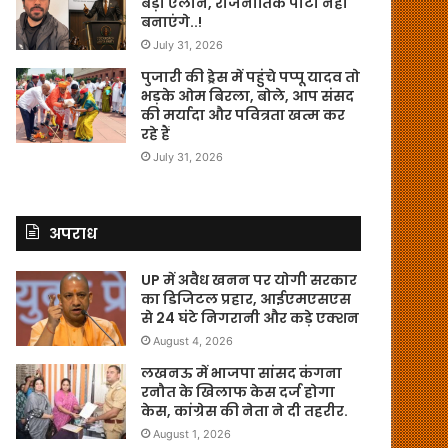
बड़ा ऐलान, राजनीतिक पार्टी नहीं
बनाएंगे..!
July 31, 2026
पुजारी की ड्रेस में पहुंचे पप्पू यादव तो
भड़के ओम बिरला, बोले, आप संसद
की मर्यादा और पवित्रता खत्म कर
रहे हैं
July 31, 2026
अपराध
UP में अवैध खनन पर योगी सरकार
का डिजिटल प्रहार, आईएमएसएस
से 24 घंटे निगरानी और कड़े एक्शन
August 4, 2026
लखनऊ में भाजपा सांसद कंगना
रनौत के खिलाफ केस दर्ज होगा
केस, कांग्रेस की नेता ने दी तहरीर.
August 1, 2026