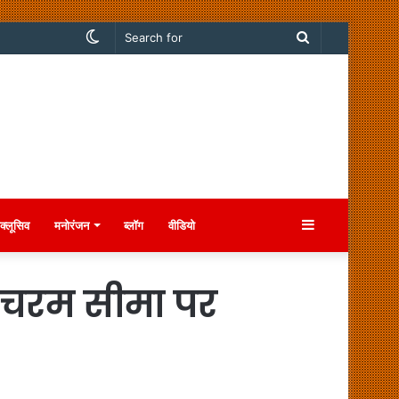
Switch
Search
skin
for
Sidebar
क्लूसिव
मनोरंजन
ब्लॉग
वीडियो
ची चरम सीमा पर