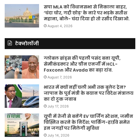
सपा MLA को विधानसभा से निकाला बाहर,
‘चंदा चोर, गद्दी छोड़’ के नारे पर भड़के सतीश
महाना, बोले- चंदा दिया हो तो रसीद दिखाओ.
August 4, 2026
टेक्नोलॉजी
ग्लोबल ब्रांड्स की पहली पसंद बना यूपी,
सेमीकंडक्टर और ग्रीन एनर्जी में HCL-
Foxconn और Avada का बड़ा दांव.
August 7, 2026
भारत में क्यों नहीं चली अभी तक बुलेट ट्रेन?
जापान के पूर्व मंत्री के बयान पर विदेश मंत्रालय
का दो टूक जवाब
July 17, 2026
यूपी में तेजी से बनेंगे EV चार्जिंग स्टेशन, जमीन
चिह्नित करने के निर्देश; पार्किंग-हाईवे समेत
इन जगहों पर मिलेगी सुविधा
July 14, 2026