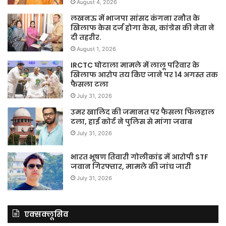
August 4, 2026
लखनऊ में भाजपा सांसद कंगना रनौत के
खिलाफ केस दर्ज होगा केस, कांग्रेस की नेता ने
दी तहरीर.
August 1, 2026
IRCTC घोटाला मामले में लालू परिवार के
खिलाफ आरोप तय किए जाने पर 14 अगस्त तक
फैसला टला
July 31, 2026
उमर खालिद की जमानत पर फैसला फिलहाल
टला, हाई कोर्ट ने पुलिस से मांगा जवाब
July 31, 2026
भारत भूषण तिवारी गोलीकांड में आरोपी STF
जवान गिरफ्तार, मामले की जांच जारी
July 31, 2026
एक्सक्लूसिव