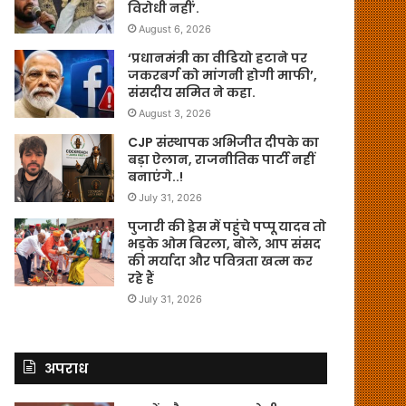
विरोधी नहीं’.
August 6, 2026
‘प्रधानमंत्री का वीडियो हटाने पर
जकरबर्ग को मांगनी होगी माफी’,
संसदीय समित ने कहा.
August 3, 2026
CJP संस्थापक अभिजीत दीपके का
बड़ा ऐलान, राजनीतिक पार्टी नहीं
बनाएंगे..!
July 31, 2026
पुजारी की ड्रेस में पहुंचे पप्पू यादव तो
भड़के ओम बिरला, बोले, आप संसद
की मर्यादा और पवित्रता खत्म कर
रहे हैं
July 31, 2026
अपराध