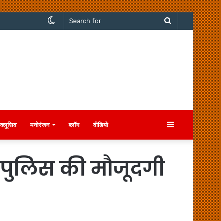
Switch
Search
skin
for
Sidebar
क्लूसिव
मनोरंजन
ब्लॉग
वीडियो
, पुलिस की मौजूदगी