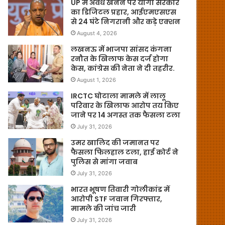
UP में अवैध खनन पर योगी सरकार
का डिजिटल प्रहार, आईएमएसएस
से 24 घंटे निगरानी और कड़े एक्शन
August 4, 2026
लखनऊ में भाजपा सांसद कंगना
रनौत के खिलाफ केस दर्ज होगा
केस, कांग्रेस की नेता ने दी तहरीर.
August 1, 2026
IRCTC घोटाला मामले में लालू
परिवार के खिलाफ आरोप तय किए
जाने पर 14 अगस्त तक फैसला टला
July 31, 2026
उमर खालिद की जमानत पर
फैसला फिलहाल टला, हाई कोर्ट ने
पुलिस से मांगा जवाब
July 31, 2026
भारत भूषण तिवारी गोलीकांड में
आरोपी STF जवान गिरफ्तार,
मामले की जांच जारी
July 31, 2026